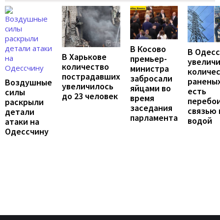
В Косово
В Одес
В Харькове
премьер-
увелич
количество
министра
количе
пострадавших
забросали
раненых
Воздушные
увеличилось
яйцами во
есть
силы
до 23 человек
время
перебои
раскрыли
заседания
связью 
детали
парламента
водой
атаки на
Одессчину