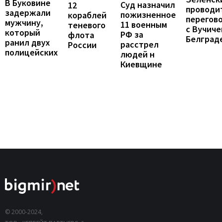
В Буковине
Суд назначил
12
проводи
задержали
пожизненное
кораблей
перегов
мужчину,
11 военным
теневого
с Вучиче
который
РФ за
флота
Белград
ранил двух
расстрел
России
полицейских
людей н
Киевщине
© 2000-2024,