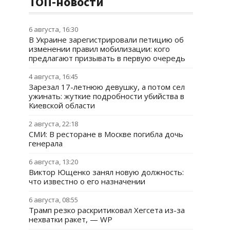
ТОП-новости
6 августа, 16:30
В Украине зарегистрировали петицию об
изменении правил мобилизации: кого
предлагают призывать в первую очередь
4 августа, 16:45
Зарезал 17-летнюю девушку, а потом сел
ужинать: жуткие подробности убийства в
Киевской области
2 августа, 22:18
СМИ: В ресторане в Москве погибла дочь
генерала
6 августа, 13:20
Виктор Ющенко занял новую должность:
что известно о его назначении
6 августа, 08:55
Трамп резко раскритиковал Хегсета из-за
нехватки ракет, — WP