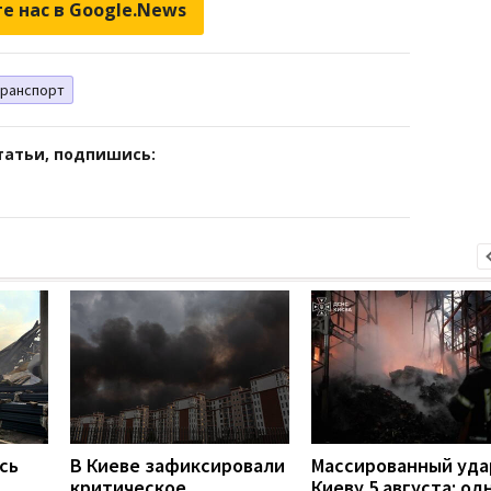
е нас в Google.News
ранспорт
татьи, подпишись:
сь
В Киеве зафиксировали
Массированный уда
критическое
Киеву 5 августа: од