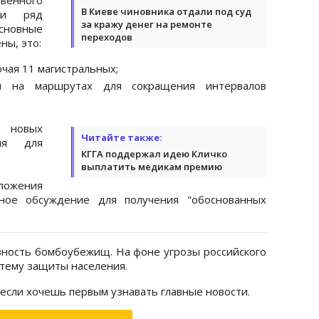
В Киеве чиновника отдали под суд
ли ряд
за кражу денег на ремонте
сновные
переходов
ны, это:
ючая 11 магистральных;
ин на маршрутах для сокращения интервалов
 новых
Читайте также:
ия для
КГГА поддержал идею Кличко
выплатить медикам премию
ложения
ное обсуждение для получения "обоснованных
ность бомбоубежищ. На фоне угрозы российского
стему защиты населения.
 если хочешь первым узнавать главные новости.