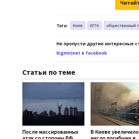
Читайт
Теги:
Киев
КГГА
общественный т
Не пропусти другие интересные с
bigmir)net в facebook
Статьи по теме
После массированных
В Киеве увеличило
атак со стороны РФ
число погибших в