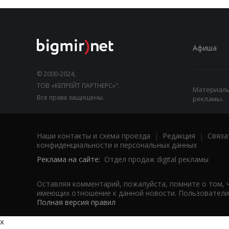
Афиша
© 2000-2024,
ТОВ «КЕПРЕЙТ ПАРТНЕРС»".
Материалы,
Все права защищены.
рекламы.
Наши контакты и схема проезда
|
Редакция
|
Связа
конфиденциальности и персональных данных
Реклама на сайте:
Отдел продаж digital рекламы
Оставляя комментарий, пожалуйста, помните о том, 
имеющих отношение к данной новости. Пользователи,
Полная версия правил
x