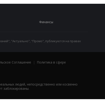
Финансы
аний", "Актуально", "Промо", публикуются на правах
льское Соглашение
|
Политика в сфере
реальных людей, непосредственно или косвенно
ут заблокированы.