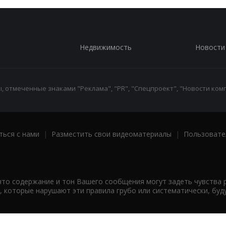
Недвижимость
Новости
 отмеченные знаками "Реклама", "PR", "Спецпроект", "Новости комп
ться с нами
|
Разместить свои видеоматериалы
|
Пользовате
что содержание и тон Вашего сообщения могут задеть чувства 
 которые нарушают эти правила грубо или систематически, буд