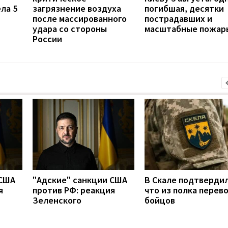
ла 5
загрязнение воздуха
погибшая, десятки
после массированного
пострадавших и
удара со стороны
масштабные пожар
России
 США
"Адские" санкции США
В Скале подтвердил
я
против РФ: реакция
что из полка перев
Зеленского
бойцов