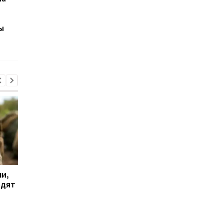
опровергли
Киеву: в столице
информацию о
раздались взрывы
ы
недопуске людей: в
укрытиях находилось
более 56 тысяч человек
и,
Дрон поразил больницу
Бывшему главе МИД
одят
в Херсоне: пострадали
Венгрии Сийярто
медработницы
грозит тюрьма