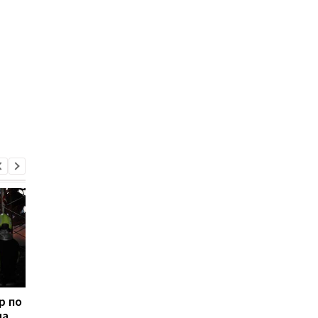
р по
В киевском
Россия нанесла днё
на
метрополитене
ракетный удар по