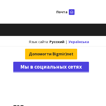
Почта
Искать
Язык сайта:
Русский
|
Українська
Допомогти Bigmir)net
Мы в социальных сетях