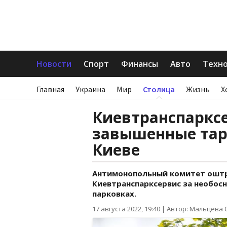
Новости
Спорт
Финансы
Авто
Техн
Главная
Украина
Мир
Столица
Жизнь
Х
Киевтранспаркс
завышенные тар
Киеве
Антимонопольный комитет оштр
Киевтранспарксервис за необос
парковках.
17 августа 2022, 19:40
|
Автор: Мальцева 