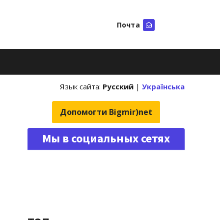
Почта
Искать
Язык сайта:
Русский
|
Українська
Допомогти Bigmir)net
Мы в социальных сетях