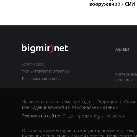
вооружений - СМИ
Афиша
© 2000-2024,
ТОВ «КЕПРЕЙТ ПАРТНЕРС»".
Материалы,
Все права защищены.
рекламы.
Наши контакты и схема проезда
|
Редакция
|
Связа
конфиденциальности и персональных данных
Реклама на сайте:
Отдел продаж digital рекламы
Оставляя комментарий, пожалуйста, помните о том, 
имеющих отношение к данной новости. Пользователи,