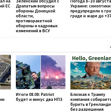
ал на
Зеленский обсудил с
Погода 8–10 августа
ий ЕС
Драпатым вопросы
Украине: синоптики
обороны Донецкой
предупредили о гро
области,
граде и жаре до +3
противоракетной
обороны и кадровых
изменений в ВСУ
Итоги 08.08: Patriot
Близкая к Трампу
ии
будет и минус два НПЗ
компания собирает
бурить в Гренланди
без разрешения