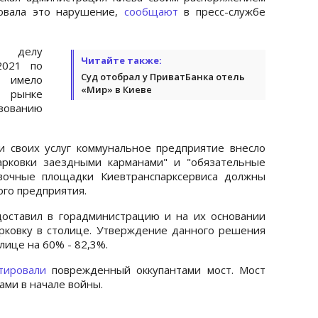
овала это нарушение,
сообщают
в пресс-службе
 делу
Читайте также:
2021 по
Суд отобрал у ПриватБанка отель
е имело
«Мир» в Киеве
 рынке
зованию
и своих услуг коммунальное предприятие внесло
парковки заездными карманами" и "обязательные
овочные площадки Киевтранспарксервиса должны
ного предприятия.
доставил в горадминистрацию и на их основании
рковку в столице. Утверждение данного решения
лице на 60% - 82,3%.
тировали
поврежденный оккупантами мост. Мост
ми в начале войны.