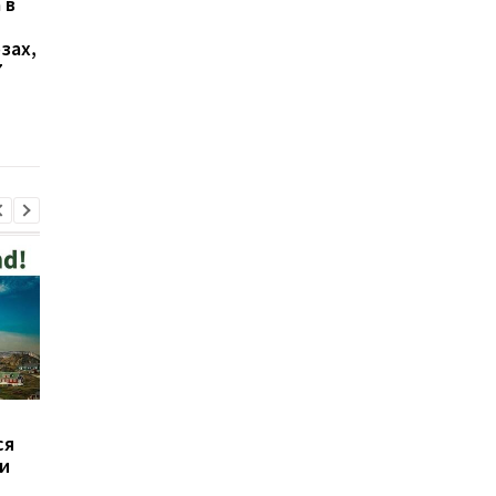
 в
В Ялте раздались
В Киеве увеличилос
выстрелы и вспыхнул
число погибших в
зах,
пожар: оккупационные
результате обстрела
7
власти объявили об
августа
эвакуации
В Польше мужчина,
Иран выдвинул США
ся
который нападал на
требования для
и
украинцев, сам пришел
открытия Ормуза
в полицию