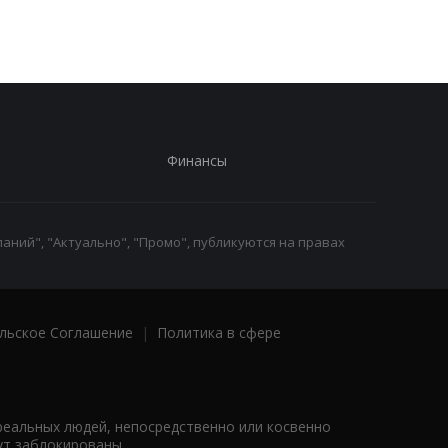
Финансы
аний", "Актуально", "Промо", публикуются на правах
льское Соглашение
|
Политика в сфере
реальных людей, непосредственно или косвенно
ут заблокированы.