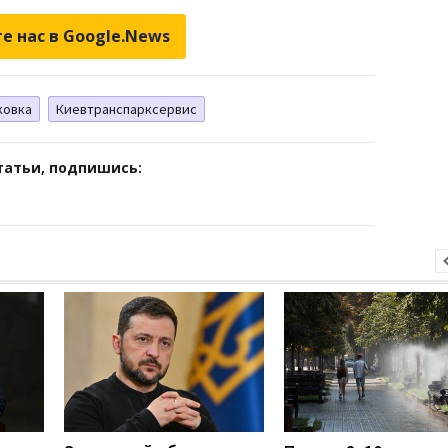
е нас в Google.News
ковка
Киевтранспарксервис
татьи, подпишись: