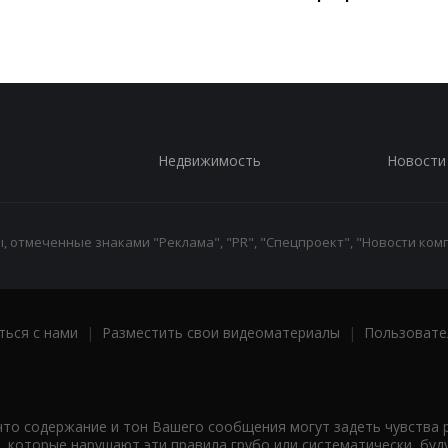
Недвижимость
Новости
 отмеченные знаками "Реклама", "PR", "Спецпроект", "Новости комп
ться с нами
|
Разместить свои видеоматериалы
|
Пользовате
что содержание и тон Вашего сообщения могут задеть чувства 
 которые нарушают эти правила грубо или систематически, буд