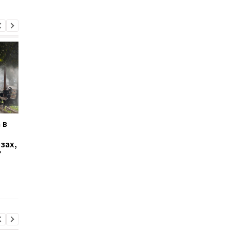
 в
В Ялте раздались
В Киеве увеличилос
выстрелы и вспыхнул
число погибших в
зах,
пожар: оккупационные
результате обстрела
7
власти объявили об
августа
эвакуации