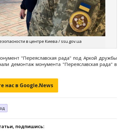
зопасности в центре Киева / ssu.gov.ua
онумент "Переяславская рада" под Аркой дружбы
али демонтаж монумента "Переяславская рада" в
е нас в Google.News
год
татьи, подпишись: