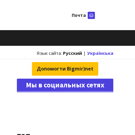
Почта
Искать
Язык сайта:
Русский
|
Українська
Допомогти Bigmir)net
Мы в социальных сетях