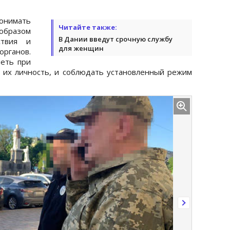
онимать
Читайте также:
образом
В Дании введут срочную службу
ствия и
для женщин
рганов.
меть при
их личность, и соблюдать установленный режим