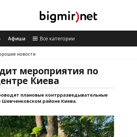
о
Афиша
Все категории
орошие новости
одит мероприятия по
центре Киева
проводят плановые контрразведывательные
в Шевченковском районе Киева.
а