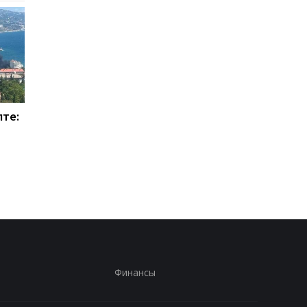
лте:
МВД опровергло фейк о
УЧХ сообщил о
репатриации 1210 тел
беспрецедентных
украинских военных
атаках РФ в июле
Финансы