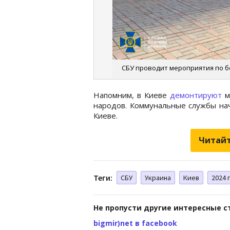
СБУ проводит мероприятия по бе
Напомним, в Киеве
демонтируют
м
народов. Коммунальные службы нач
Киеве.
Читайт
Теги:
СБУ
Украина
Киев
2024 
Не пропусти другие интересные с
bigmir)net в facebook