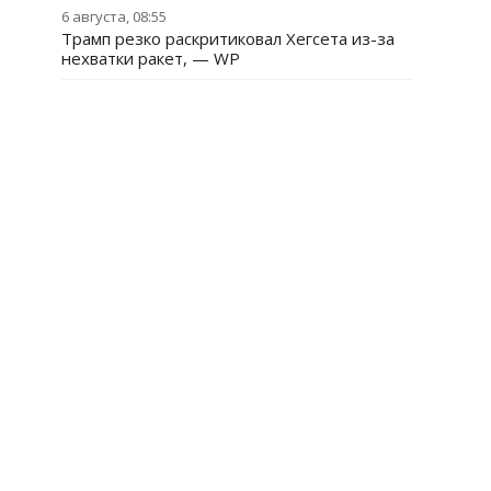
6 августа, 08:55
Трамп резко раскритиковал Хегсета из-за
нехватки ракет, — WP