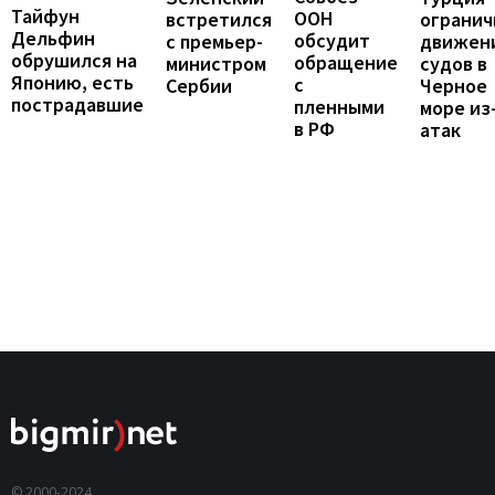
Тайфун
ООН
огранич
встретился
Дельфин
обсудит
движен
с премьер-
обрушился на
обращение
судов в
министром
Японию, есть
с
Черное
Сербии
пострадавшие
пленными
море из
в РФ
атак
© 2000-2024,