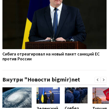
Сибига отреагировал на новый пакет санкций ЕС
против России
Внутри "Новости bigmir)net
Совбез
Турция
Зеленский