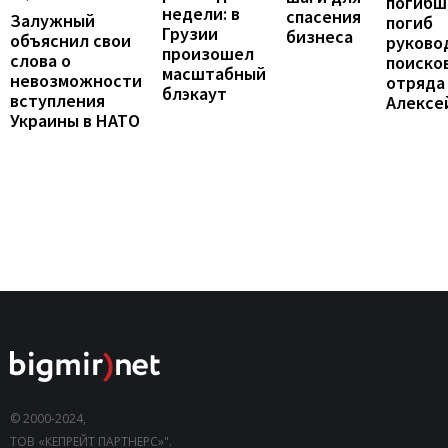
погибш
недели: в
спасения
Залужный
погиб
Грузии
бизнеса
объяснил свои
руково
произошел
слова о
поиско
масштабный
невозможности
отряда
блэкаут
вступления
Алексе
Украины в НАТО
© 2000-2024,
ТОВ «КЕПРЕЙТ ПАРТНЕРС»".