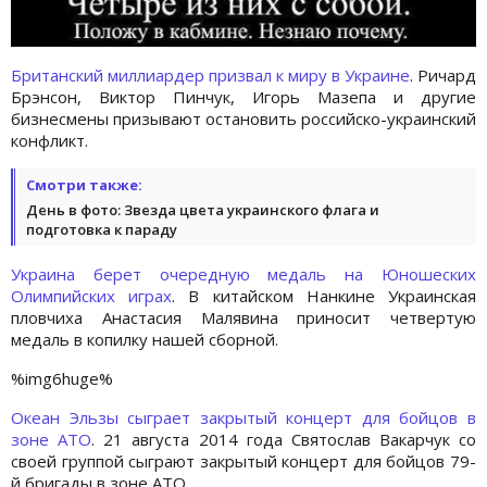
Британский миллиардер призвал к миру в Украине
. Ричард
Брэнсон, Виктор Пинчук, Игорь Мазепа и другие
бизнесмены призывают остановить российско-украинский
конфликт.
Смотри также:
День в фото: Звезда цвета украинского флага и
подготовка к параду
Украина берет очередную медаль на Юношеских
Олимпийских играх
. В китайском Нанкине Украинская
пловчиха Анастасия Малявина приносит четвертую
медаль в копилку нашей сборной.
%img6huge%
Океан Эльзы сыграет закрытый концерт для бойцов в
зоне АТО
. 21 августа 2014 года Святослав Вакарчук со
своей группой сыграют закрытый концерт для бойцов 79-
й бригады в зоне АТО.