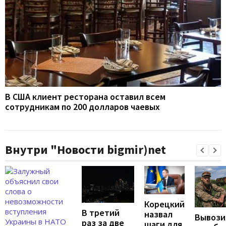
В США клиент ресторана оставил всем
сотрудникам по 200 долларов чаевых
Внутри "Новости bigmir)net
Корецкий
В третий
назвал
Вывози
раз за две
шаги для