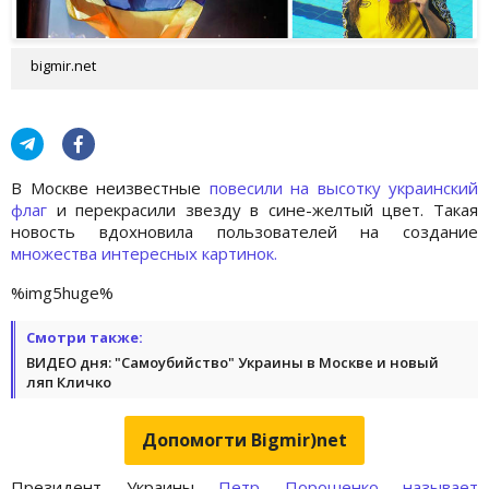
bigmir.net
В Москве неизвестные
повесили на высотку украинский
флаг
и перекрасили звезду в сине-желтый цвет. Такая
новость вдохновила пользователей на создание
множества интересных картинок.
%img5huge%
Смотри также:
ВИДЕО дня: "Самоубийство" Украины в Москве и новый
ляп Кличко
Допомогти Bigmir)net
Президент Украины
Петр Порошенко называет