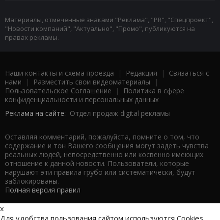
Материалы, отмеченные знаками "Реклама", "PR", "Спецпроект",
"Новости компаний", "Актуально", "Промо", публикуются на
правах рекламы.
Наши контакты и схема проезда
|
Редакция
|
Связаться с
нами
|
Разместить свои видеоматериалы
|
Пользовательское Соглашение
|
Политика в сфере
конфиденциальности и персональных данных
Реклама на сайте:
Отдел продаж digital рекламы
Оставляя комментарий, пожалуйста, помните о том, что
содержание и тон Вашего сообщения могут задеть чувства
реальных людей, непосредственно или косвенно имеющих
отношение к данной новости. Пользователи, которые
нарушают эти правила грубо или систематически, будут
заблокированы.
Полная версия правил
x
Для удобства пользования сайтом используются Cookies.