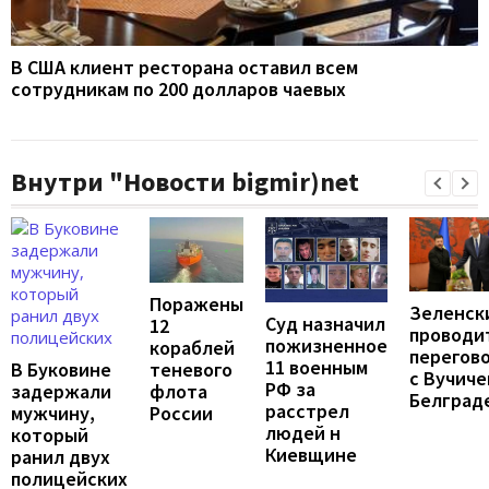
В США клиент ресторана оставил всем
сотрудникам по 200 долларов чаевых
Внутри "Новости bigmir)net
Поражены
Зеленск
Суд назначил
12
проводи
пожизненное
кораблей
перегов
11 военным
В Буковине
теневого
с Вучиче
РФ за
задержали
флота
Белград
расстрел
мужчину,
России
людей н
который
Киевщине
ранил двух
полицейских