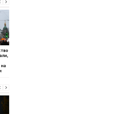
ство
Социологи выяснили,
Будут реагировать
али,
какой уровень доверия
жестко: в полиции
украинцев к
напомнили о
 на
Зеленскому
комендантском часе
и
Новый год