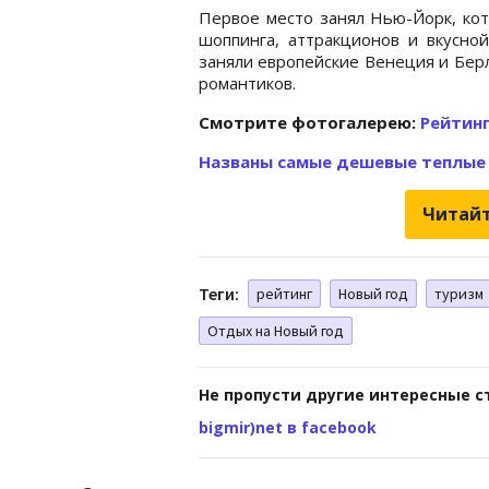
Первое место занял Нью-Йорк, ко
шоппинга, аттракционов и вкусно
заняли европейские Венеция и Бер
романтиков.
Cмотрите фотогалерею:
Рейтин
Названы самые дешевые теплые
Читайт
Теги:
рейтинг
Новый год
туризм
Отдых на Новый год
Не пропусти другие интересные с
bigmir)net в facebook