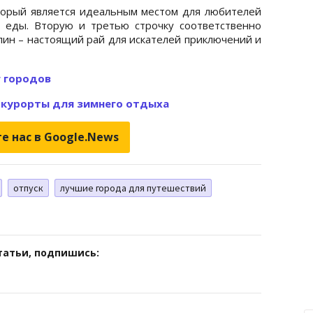
торый является идеальным местом для любителей
й еды. Вторую и третью строчку соответственно
лин – настоящий рай для искателей приключений и
г городов
 курорты для зимнего отдыха
е нас в Google.News
отпуск
лучшие города для путешествий
татьи, подпишись: