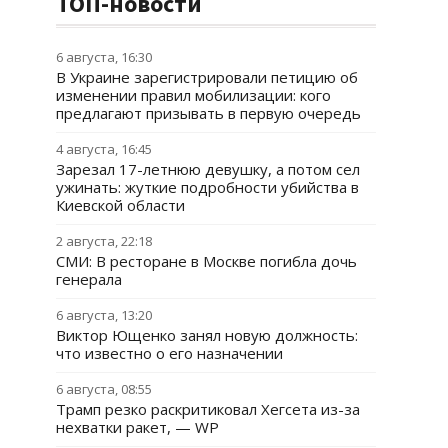
ТОП-новости
6 августа, 16:30
В Украине зарегистрировали петицию об
изменении правил мобилизации: кого
предлагают призывать в первую очередь
4 августа, 16:45
Зарезал 17-летнюю девушку, а потом сел
ужинать: жуткие подробности убийства в
Киевской области
2 августа, 22:18
СМИ: В ресторане в Москве погибла дочь
генерала
6 августа, 13:20
Виктор Ющенко занял новую должность:
что известно о его назначении
6 августа, 08:55
Трамп резко раскритиковал Хегсета из-за
нехватки ракет, — WP