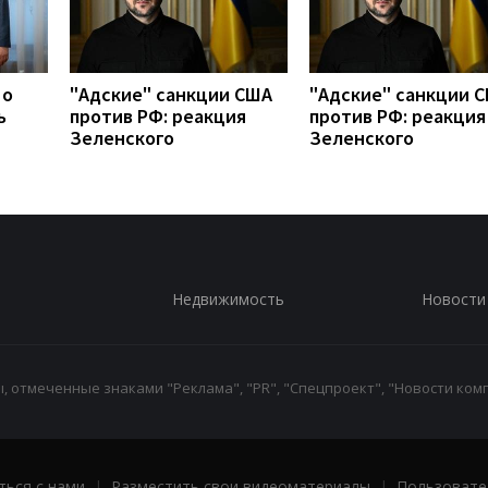
 о
"Адские" санкции США
"Адские" санкции 
ь
против РФ: реакция
против РФ: реакция
Зеленского
Зеленского
Недвижимость
Новости
 отмеченные знаками "Реклама", "PR", "Спецпроект", "Новости комп
ться с нами
|
Разместить свои видеоматериалы
|
Пользовате