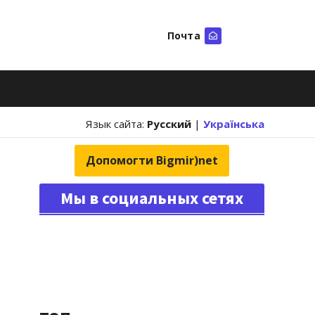
Почта
Искать
Язык сайта:
Русский
|
Українська
Допомогти Bigmir)net
Мы в социальных сетях