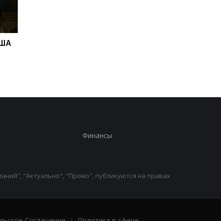
США
Адские санкции.
В Скале подтвердил
Решение Сената США
что из полка перево
бойцов
Финансы
аний", "Актуально", "Промо", публикуются на правах
льское Соглашение
|
Политика в сфере