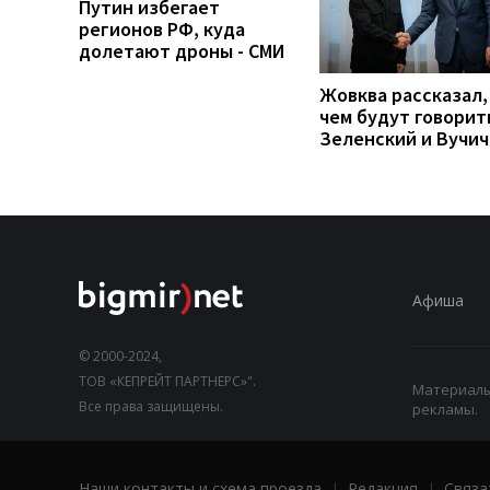
Путин избегает
регионов РФ, куда
долетают дроны - СМИ
Жовква рассказал,
чем будут говорит
Зеленский и Вучич
Афиша
© 2000-2024,
ТОВ «КЕПРЕЙТ ПАРТНЕРС»".
Материалы,
Все права защищены.
рекламы.
Наши контакты и схема проезда
|
Редакция
|
Связа