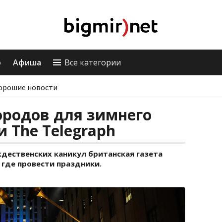
о
Афиша
Все категории
орошие новости
ородов для зимнего
и The Telegraph
дественских каникул британская газета
 где провести праздники.