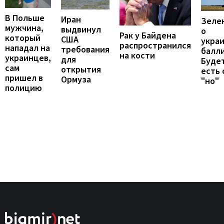
В Польше
Иран
Зеле
мужчина,
выдвинул
о
Рак у Байдена
который
США
укра
распространился
нападал на
требования
балли
на кости
украинцев,
для
Будет
сам
открытия
есть
пришел в
Ормуза
"но"
полицию