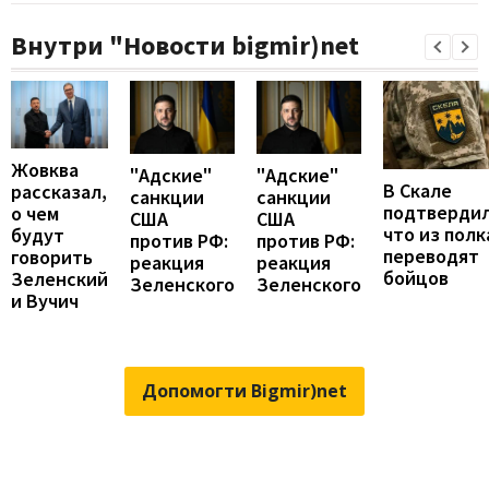
Внутри "Новости bigmir)net
Жовква
"Адские"
"Адские"
В Скале
рассказал,
санкции
санкции
подтвердил
о чем
США
США
что из полк
будут
против РФ:
против РФ:
переводят
говорить
реакция
реакция
бойцов
Зеленский
Зеленского
Зеленского
и Вучич
Допомогти Bigmir)net