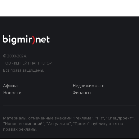
© 2000-2024,
ТОВ «КЕПРЕЙТ ПАРТНЕРС»".
Все права защищены.
Афиша
Недвижимость
Новости
Финансы
Материалы, отмеченные знаками "Реклама", "PR", "Спецпроект",
"Новости компаний", "Актуально", "Промо", публикуются на
правах рекламы.