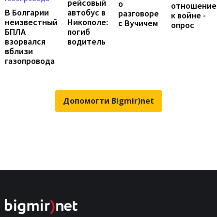
рейсовый
о
отношение
автобус в
В Болгарии
разговоре
к войне -
Никополе:
неизвестный
с Вучичем
опрос
погиб
БПЛА
водитель
взорвался
вблизи
газопровода
Допомогти Bigmir)net