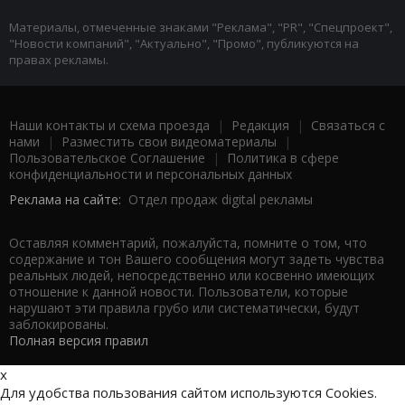
Материалы, отмеченные знаками "Реклама", "PR", "Спецпроект",
"Новости компаний", "Актуально", "Промо", публикуются на
правах рекламы.
Наши контакты и схема проезда
|
Редакция
|
Связаться с
нами
|
Разместить свои видеоматериалы
|
Пользовательское Соглашение
|
Политика в сфере
конфиденциальности и персональных данных
Реклама на сайте:
Отдел продаж digital рекламы
Оставляя комментарий, пожалуйста, помните о том, что
содержание и тон Вашего сообщения могут задеть чувства
реальных людей, непосредственно или косвенно имеющих
отношение к данной новости. Пользователи, которые
нарушают эти правила грубо или систематически, будут
заблокированы.
Полная версия правил
x
Для удобства пользования сайтом используются Cookies.