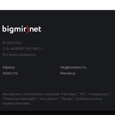
© 2000-2024,
ТОВ «КЕПРЕЙТ ПАРТНЕРС»".
Все права защищены.
Афиша
Недвижимость
Новости
Финансы
Материалы, отмеченные знаками "Реклама", "PR", "Спецпроект",
"Новости компаний", "Актуально", "Промо", публикуются на
правах рекламы.