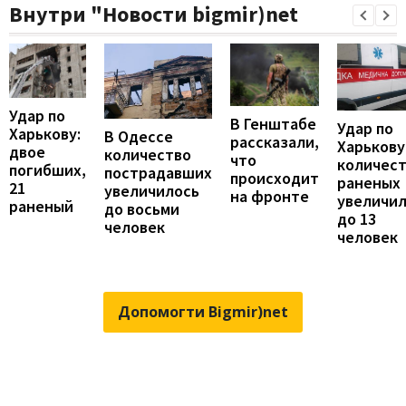
Внутри "Новости bigmir)net
Удар по
В Генштабе
Удар по
Харькову:
В Одессе
рассказали,
Харькову
двое
количество
что
количес
погибших,
пострадавших
происходит
раненых
21
увеличилось
на фронте
увеличи
раненый
до восьми
до 13
человек
человек
Допомогти Bigmir)net