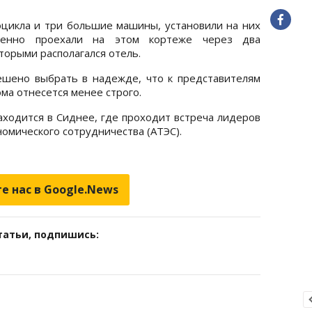
цикла и три большие машины, установили на них
твенно проехали на этом кортеже через два
торыми располагался отель.
ешено выбрать в надежде, что к представителям
ма отнесется менее строго.
одится в Сиднее, где проходит встреча лидеров
номического сотрудничества (АТЭС).
е нас в Google.News
татьи, подпишись: