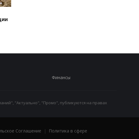
Сенат США поддержал
Суд США приостанов
ции
"адские санкции2
строительство
против РФ
бального зала Трамп
Финансы
аний", "Актуально", "Промо", публикуются на правах
льское Соглашение
|
Политика в сфере