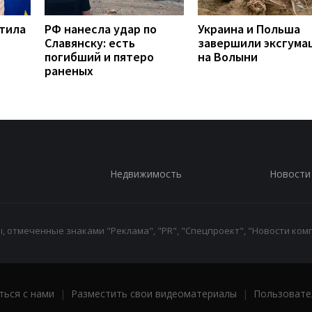
етила
РФ нанесла удар по
Украина и Польша
Славянску: есть
завершили эксгума
погибший и пятеро
на Волыни
раненых
Недвижимость
Новости
 отмеченные знаками "Реклама", "PR", "Спецпроект", "Новости комп
ться с нами
|
Разместить свои видеоматериалы
|
Пользовате