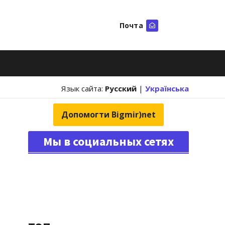
Почта
Искать
Язык сайта:
Русский
|
Українська
Допомогти Bigmir)net
Мы в социальных сетях