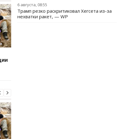
6 августа, 08:55
Трамп резко раскритиковал Хегсета из-за
нехватки ракет, — WP
Сенат США поддержал
Суд США приостанов
ции
"адские санкции2
строительство
против РФ
бального зала Трамп