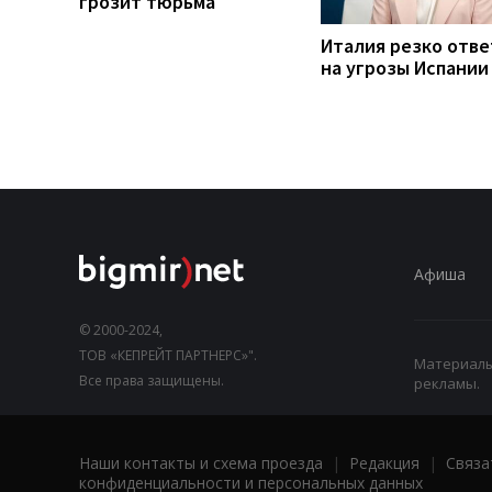
грозит тюрьма
Италия резко отв
на угрозы Испании
Афиша
© 2000-2024,
ТОВ «КЕПРЕЙТ ПАРТНЕРС»".
Материалы,
Все права защищены.
рекламы.
Наши контакты и схема проезда
|
Редакция
|
Связа
конфиденциальности и персональных данных