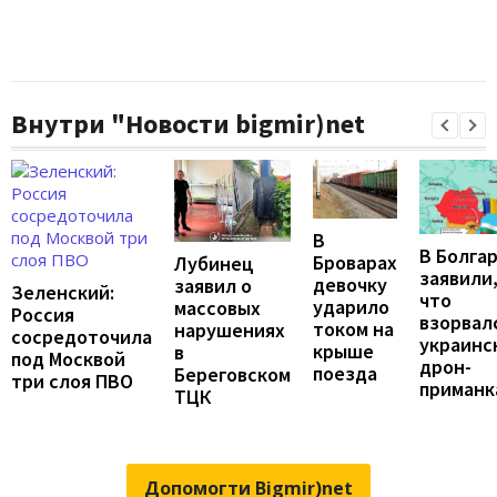
Внутри "Новости bigmir)net
В
В Болга
Броварах
Лубинец
заявили
девочку
заявил о
Зеленский:
что
ударило
массовых
Россия
взорвал
током на
нарушениях
сосредоточила
украинс
крыше
в
под Москвой
дрон-
поезда
Береговском
три слоя ПВО
приманк
ТЦК
Допомогти Bigmir)net