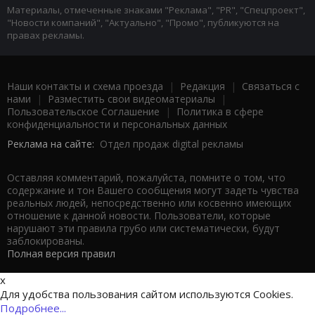
Материалы, отмеченные знаками "Реклама", "PR", "Спецпроект",
"Новости компаний", "Актуально", "Промо", публикуются на
правах рекламы.
Наши контакты и схема проезда
|
Редакция
|
Связаться с
нами
|
Разместить свои видеоматериалы
|
Пользовательское Соглашение
|
Политика в сфере
конфиденциальности и персональных данных
Реклама на сайте:
Отдел продаж digital рекламы
Оставляя комментарий, пожалуйста, помните о том, что
содержание и тон Вашего сообщения могут задеть чувства
реальных людей, непосредственно или косвенно имеющих
отношение к данной новости. Пользователи, которые
нарушают эти правила грубо или систематически, будут
заблокированы.
Полная версия правил
x
Для удобства пользования сайтом используются Cookies.
Подробнее...