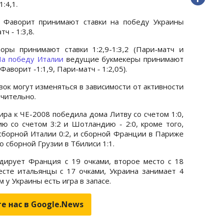
:4,1.
 Фаворит принимают ставки на победу Украины
ч - 1:3,8.
ры принимают ставки 1:2,9-1:3,2 (Пари-матч и
На победу Италии
ведущие букмекеры принимают
 Фаворит -1:1,9, Пари-матч - 1:2,05).
ок могут изменяться в зависимости от активности
ачительно.
ира к ЧЕ-2008 победила дома Литву со счетом 1:0,
ю со счетом 3:2 и Шотландию - 2:0, кроме того,
сборной Италии 0:2, и сборной Франции в Париже
со сборной Грузии в Тбилиси 1:1.
дирует Франция с 19 очками, второе место с 18
сте итальянцы с 17 очками, Украина занимает 4
м у Украины есть игра в запасе.
е нас в Google.News