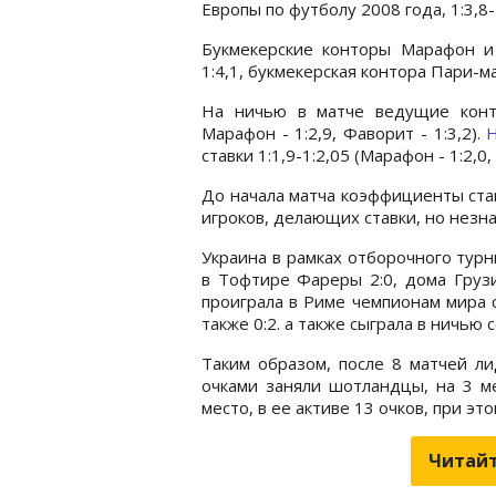
Европы по футболу 2008 года, 1:3,8-1
Букмекерские конторы Марафон и
1:4,1, букмекерская контора Пари-мат
На ничью в матче ведущие конто
Марафон - 1:2,9, Фаворит - 1:3,2).
ставки 1:1,9-1:2,05 (Марафон - 1:2,0,
До начала матча коэффициенты став
игроков, делающих ставки, но незн
Украина в рамках отборочного турн
в Тофтире Фареры 2:0, дома Грузи
проиграла в Риме чемпионам мира 
также 0:2. а также сыграла в ничью 
Таким образом, после 8 матчей ли
очками заняли шотландцы, на 3 ме
место, в ее активе 13 очков, при это
Читайт