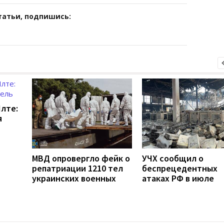
татьи, подпишись:
Ялте:
я
МВД опровергло фейк о
УЧХ сообщил о
репатриации 1210 тел
беспрецедентных
украинских военных
атаках РФ в июле