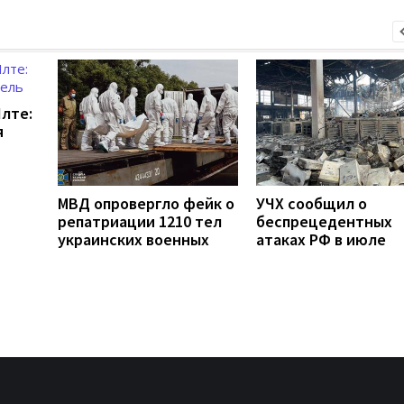
Ялте:
я
МВД опровергло фейк о
УЧХ сообщил о
репатриации 1210 тел
беспрецедентных
украинских военных
атаках РФ в июле