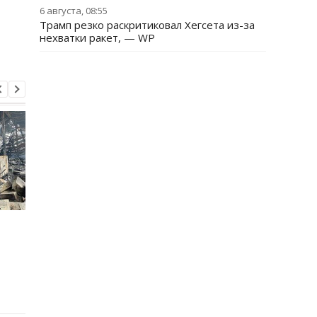
6 августа, 08:55
Трамп резко раскритиковал Хегсета из-за
нехватки ракет, — WP
Навроцкий пообещал
После массированны
помогать Украине "бить
атак со стороны РФ
москалей"
киевляне ещё более
решительно отверг
территориальные
уступки: опрос