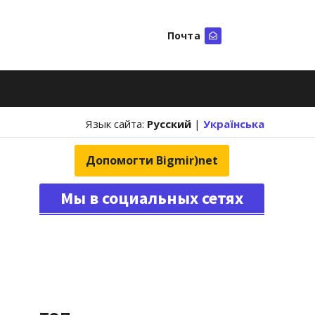
Почта
Искать
Язык сайта:
Русский
|
Українська
Допомогти Bigmir)net
Мы в социальных сетях