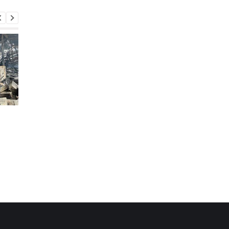
Навроцкий пообещал
После массированны
помогать Украине "бить
атак со стороны РФ
москалей"
киевляне ещё более
решительно отверг
территориальные
уступки: опрос