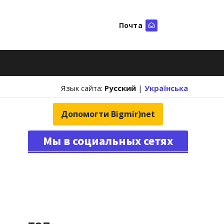
Почта
Искать
Язык сайта:
Русский
|
Українська
Допомогти Bigmir)net
Мы в социальных сетях