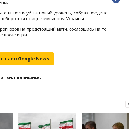
ины.
что вывел клуб на новый уровень, собрав воедино
 побороться с вице-чемпионом Украины.
рогнозов на предстоящий матч, сославшись на то,
е после игры.
е нас в Google.News
татьи, подпишись: