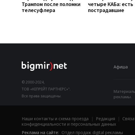
Трампом после поломки
четыре КАБа: есть
телесуфлера
пострадавшие
Афиша
© 2000-2024,
ТОВ «КЕПРЕЙТ ПАРТНЕРС»".
Материалы,
Все права защищены.
рекламы.
Наши контакты и схема проезда
|
Редакция
|
Связа
конфиденциальности и персональных данных
Реклама на сайте:
Отдел продаж digital рекламы