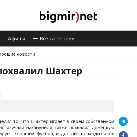
о
Афиша
Все категории
орошие новости
 похвалил Шахтер
елил то, что Шахтер играет в своем собственном
о изучали накануне, а также похвалил донецкую
рирует хороший футбол, и достойна находиться в