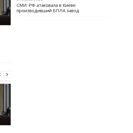
СМИ: РФ атаковала в Киеве
производивший БПЛА завод
Второй за день: в
Залужный объяснил
П
России похоронили еще
свои слова о
одного генерала
невозможности
вступления Украины 
НАТО
Второй за день: в
Залужный объяснил