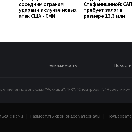
соседним странам
Стефанишиной: СА
ударами в случае новых
требует залог в
атак США - СМИ
размере 13,3 млн
Недвижимость
Новости
 отмеченные знаками "Реклама", "PR", "Спецпроект", "Новости комп
ться с нами
|
Разместить свои видеоматериалы
|
Пользовате