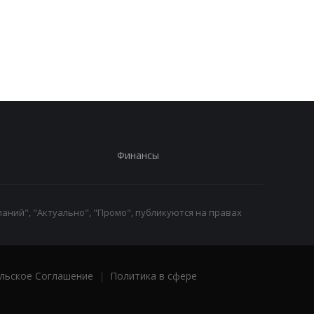
П
России похоронили еще
свои слова о
одного генерала
невозможности
вступления Украины 
НАТО
Финансы
аний", "Актуально", "Промо", публикуются на правах
льское Соглашение
|
Политика в сфере