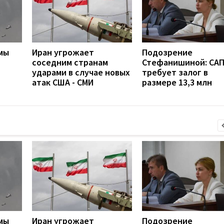
мы
Иран угрожает
Подозрение
соседним странам
Стефанишиной: СА
ударами в случае новых
требует залог в
атак США - СМИ
размере 13,3 млн
мы
Иран угрожает
Подозрение