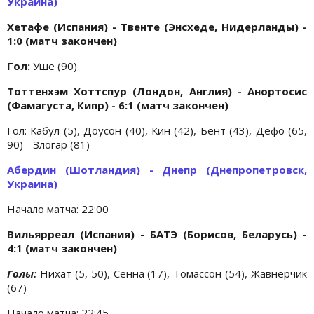
Украина)
Хетафе (Испания) - Твенте (Энсхеде, Нидерланды) -
1:0 (матч закончен)
Гол:
Уше (90)
Тоттенхэм Хоттспур (Лондон, Англия) - Анортосис
(Фамагуста, Кипр) - 6:1 (матч закончен)
Гол:
Кабул (5), Доусон (40), Кин (42), Бент (43), Дефо (65,
90) - Злогар (81)
Абердин (Шотландия) - Днепр (Днепропетровск,
Украина)
Начало матча: 22:00
Вильярреал (Испания) - БАТЭ (Борисов, Беларусь) -
4:1 (матч закончен)
Голы:
Нихат (5, 50), Сенна (17), Томассон (54), Жавнерчик
(67)
Начало матча: 22:45