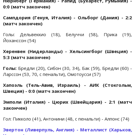
Нюрнберг (Германия) - Рапид (Бухарест, Румыния) -
0:0 (матч закончен)
Сампдория (Генуя, Италия) - Ольборг (Дания) - 2:2
(матч закончен)
Голы: Дельвеккио (18), Белуччи (58), Прика (19),
Йоханссон (54)
Херенвен (Нидерланды) - Хельсингборг (Швеция) -
5:3 (матч закончен)
Голы:
Бредли (20), Сибон (30, 34), Бак (59), Бредли (60) -
Ларссон (53, 70, с пенальти), Омотоусси (57)
Хапоэль (Тель-Авив, Израиль) - АИК (Стокгольм,
Швеция) - 0:0 (матч закончен)
Эмполи (Италия) - Цюрих (Швейцария) - 2:1 (матч
закончен)
Гол: Пикколо (41), Антонини (48, с пенальти) - Алпонс (74)
Эвертон (Ливерпуль, Англия) - Металлист (Харьков,