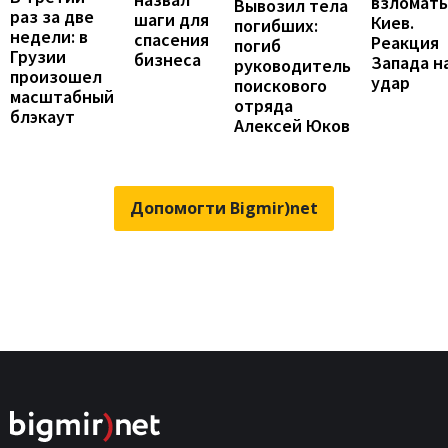
взломать
Вывозил тела
раз за две
шаги для
Киев.
погибших:
недели: в
спасения
Реакция
погиб
Грузии
бизнеса
Запада н
руководитель
произошел
удар
поискового
масштабный
отряда
блэкаут
Алексей Юков
Допомогти Bigmir)net