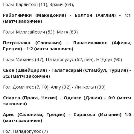
Голы: Карлитош (11), Эржич (63),
Работнички (Македония) - Болтон (Англия) - 1:1
(матч закончен)
Голы:
Милисайевич (53), Митя (83)
Петржалка (Словакия) - Панатинаикос (Афины,
Греция) - 1:2 (матч закончен)
Голы:
Урбанек (47), Пападопулус (62, пен), Н"Доуэ (90)
Сьон (Швейцария) - Галатасарай (Стамбул, Турция) -
3:2 (матч закончен)
Гол: Домингес (7, 10), Алиу (32) - Линкольн (39)
Спарта (Прага, Чехия) - Оденсе (Дания) - 0:0 (матч
закончен)
Арис (Салоники, Греция) - Сарагоса (Испания) 1:0
(матч закончен)
Гол: Пападопулос (7)