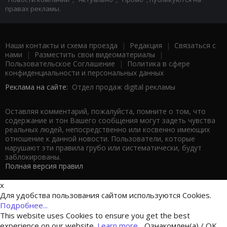
правах рекламы.
Наши контакты и схема проезда
|
Редакция
|
Связаться с
нами
|
Разместить свои видеоматериалы
|
Пользовательское Соглашение
|
Политика в сфере
конфиденциальности и персональных данных
Реклама на сайте:
Отдел продаж digital рекламы
Оставляя комментарий, пожалуйста, помните о том, что
содержание и тон Вашего сообщения могут задеть чувства
реальных людей, непосредственно или косвенно имеющих
отношение к данной новости. Пользователи, которые
нарушают эти правила грубо или систематически, будут
заблокированы.
Полная версия правил
x
Для удобства пользования сайтом используются Cookies.
Подробнее...
This website uses Cookies to ensure you get the best
experience on our website.
Learn more...
Ознакомлен(а) / OK