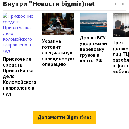
Внутри "Новости bigmir)net
Дроны ВСУ
Украина
Трех
удорожили
готовит
должн
перевозку
специальную
лиц Т
грузов в
санкционную
Присвоение
разоб
порты РФ
операцию
средств
в фик
ПриватБанка:
мобил
дело
Коломойского
направлено в
суд
Допомогти Bigmir)net