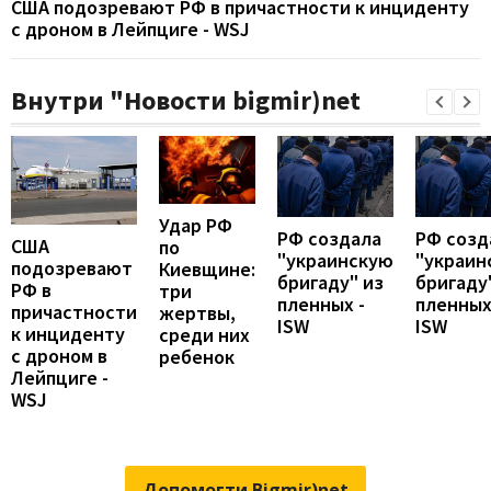
США подозревают РФ в причастности к инциденту
с дроном в Лейпциге - WSJ
Внутри "Новости bigmir)net
Удар РФ
РФ создала
РФ созд
США
по
"украинскую
"украин
подозревают
Киевщине:
бригаду" из
бригаду
РФ в
три
пленных -
пленных
причастности
жертвы,
ISW
ISW
к инциденту
среди них
с дроном в
ребенок
Лейпциге -
WSJ
Допомогти Bigmir)net