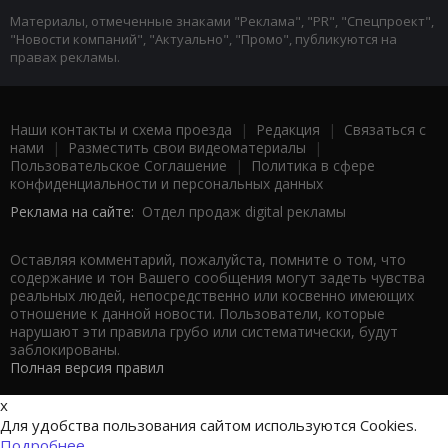
Материалы, отмеченные знаками "Реклама", "PR", "Спецпроект",
"Новости компаний", "Актуально", "Промо", публикуются на
правах рекламы.
Наши контакты и схема проезда
|
Редакция
|
Связаться с
нами
|
Разместить свои видеоматериалы
|
Пользовательское Соглашение
|
Политика в сфере
конфиденциальности и персональных данных
Реклама на сайте:
Отдел продаж digital рекламы
Оставляя комментарий, пожалуйста, помните о том, что
содержание и тон Вашего сообщения могут задеть чувства
реальных людей, непосредственно или косвенно имеющих
отношение к данной новости. Пользователи, которые
нарушают эти правила грубо или систематически, будут
заблокированы.
Полная версия правил
x
Для удобства пользования сайтом используются Cookies.
Подробнее...