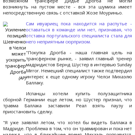
возможном трансфере Дидье Дрогба не могли
возникнуть на пустом месте - вся эта шумиха имеет
непосредственную связь с отставкой Жозе Моуриньо.
Сам ивуариец пока находится на распутье -
Усиление
оставаться в команде или нет, признавая, что
позиций
отставка португальского специалиста стала для
Шевченко
него неприятным сюрпризом.
в Челси
"Покупка Дрогба - наша главная цель на
может
трансферном рынке, - заявил главный тренер
ускорить
мадридистов Бернд Шустер в интервью Sunday
трансфер
Mirror. Немецкий специалист также подтвердил
Дрогба
интерес к еще одному игроку Челси Михаэлю
(АР)
Баллаку.
Испанцы хотели купить полузащитника
сборной Германии еще летом, но Шустер признал, что
травма Баллака заставили Реал взять паузу и
приостановить сделку.
"Я уже заявлял летом, что хотел бы видеть Баллака в
Мадриде. Проблема в том, что он травмирован и пока нет
надежд, что в ближайшее время Михаэль поправится.