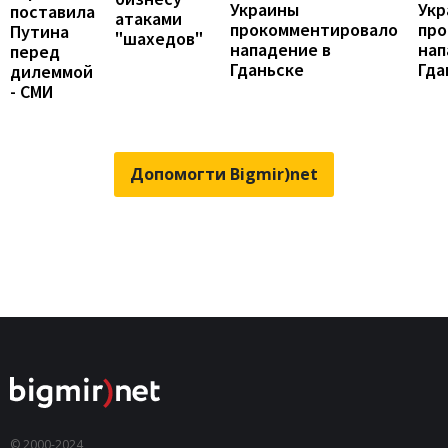
Украины
Укр
поставила
атаками
прокомментировало
про
Путина
"шахедов"
нападение в
нап
перед
Гданьске
Гда
дилеммой
- СМИ
Допомогти Bigmir)net
© 2000-2024,