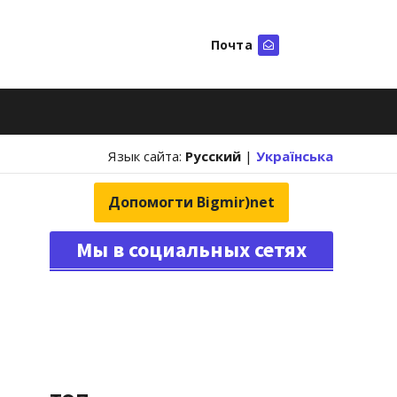
Почта
Искать
Язык сайта:
Русский
|
Українська
Допомогти Bigmir)net
Мы в социальных сетях