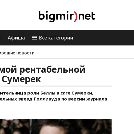
о
Афиша
Все категории
орошие новости
амой рентабельной
 Сумерек
ительница роли Беллы в саге Сумерки,
бельных звезд Голливуда по версии журнала