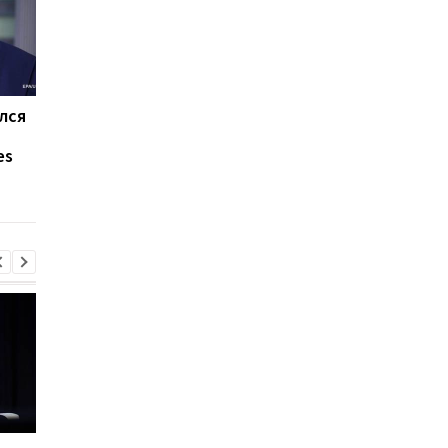
лся
Богатейшие люди
Forbes составил
планеты за сутки
рейтинг самых щед
es
обеднели на $23 млрд
миллиардеров