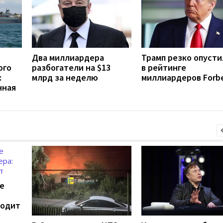
Два миллиардера
Трамп резко опусти
ого
разбогатели на $13
в рейтинге
:
млрд за неделю
миллиардеров Forb
нная
е
ходит