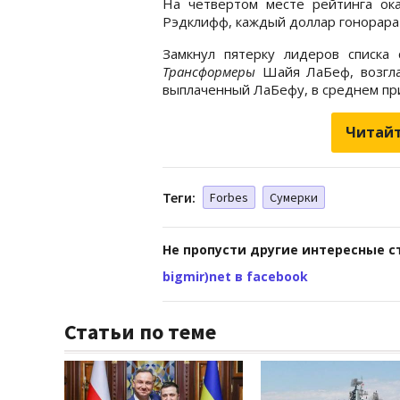
На четвертом месте рейтинга ок
Рэдклифф, каждый доллар гонорара 
Замкнул пятерку лидеров списка
Трансформеры
Шайя ЛаБеф, возглав
выплаченный ЛаБефу, в среднем при
Читайт
Теги:
Forbes
Сумерки
Не пропусти другие интересные с
bigmir)net в facebook
Статьи по теме