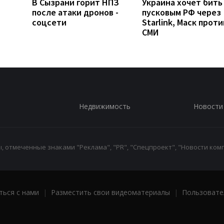
В Сызрани горит НПЗ
Украина хочет бить
после атаки дронов -
пусковым РФ через
соцсети
Starlink, Маск проти
СМИ
Недвижимость
Новости
 отмеченные знаками "Реклама", "PR", "Спецпроект", "Новости комп
ться с нами
|
Разместить свои видеоматериалы
|
Пользовате