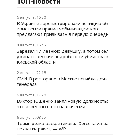
ТОП-новости
6 августа, 16:30
В Украине зарегистрировали петицию об
изменении правил мобилизации: кого
предлагают призывать в первую очередь
4 августа, 16:45
Зарезал 17-летнюю девушку, а потом сел
ужинать: жуткие подробности убийства в
Киевской области
2 августа, 22:18
СМИ: В ресторане в Москве погибла дочь
генерала
6 августа, 13:20
Виктор Ющенко занял новую должность:
что известно о его назначении
6 августа, 08:55
Трамп резко раскритиковал Хегсета из-за
нехватки ракет, — WP