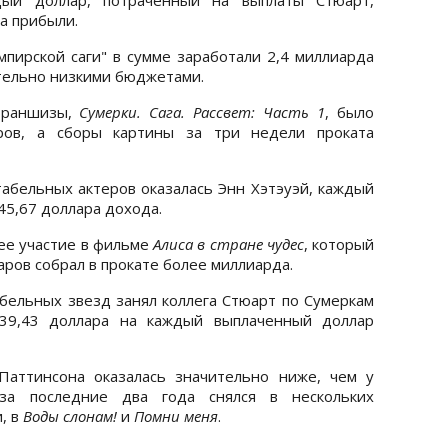
а прибыли.
ампирской саги" в сумме заработали 2,4 миллиарда
ительно низкими бюджетами.
 франшизы,
Сумерки. Сага. Рассвет: Часть 1
, было
ров, а сборы картины за три недели проката
табельных актеров оказалась Энн Хэтэуэй, каждый
45,67 доллара дохода.
ее участие в фильме
Алиса в стране чудес
, который
ров собрал в прокате более миллиарда.
абельных звезд занял коллега Стюарт по Сумеркам
39,43 доллара на каждый выплаченный доллар
Паттинсона оказалась значительно ниже, чем у
за последние два года снялся в нескольких
, в
Воды слонам!
и
Помни меня
.