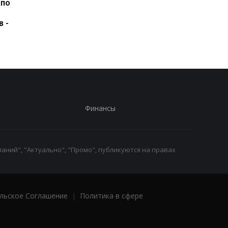
 по
США подозревают РФ в
Удар РФ по Киевщин
причастности к
три жертвы, среди 
в -
инциденту с дроном в
ребенок
Лейпциге - WSJ
Финансы
аний", "Актуально", "Промо", публикуются на правах
льское Соглашение
|
Политика в сфере