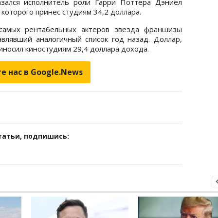
азался исполнитель роли Гарри Поттера Дэниел
которого принес студиям 34,2 доллара.
 самых рентабельных актеров звезда франшизы
лявший аналогичный список год назад. Доллар,
носил киностудиям 29,4 доллара дохода.
е нас в Google.News
татьи, подпишись: