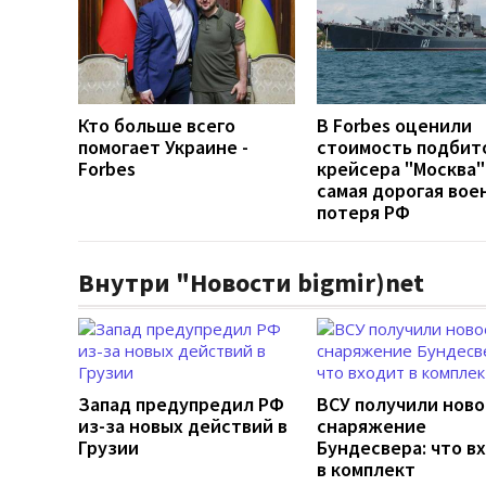
Кто больше всего
В Forbes оценили
помогает Украине -
стоимость подбит
Forbes
крейсера "Москва"
самая дорогая вое
потеря РФ
Внутри "Новости bigmir)net
Запад предупредил РФ
ВСУ получили ново
из-за новых действий в
снаряжение
Грузии
Бундесвера: что в
в комплект