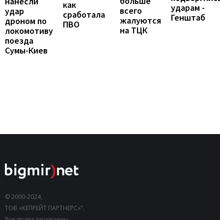
больше
нанесли
как
ударам -
всего
удар
сработала
Генштаб
жалуются
дроном по
ПВО
на ТЦК
локомотиву
поезда
Сумы-Киев
© 2000-2024,
ТОВ «КЕПРЕЙТ ПАРТНЕРС»".
Все права защищены.