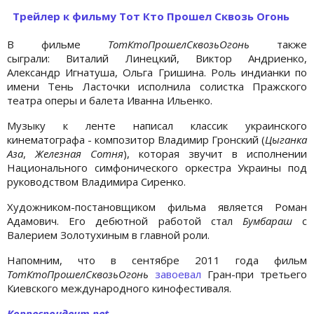
Трейлер к фильму Тот Кто Прошел Сквозь Огонь
В фильме
ТотКтоПрошелСквозьОгонь
также
сыграли: Виталий Линецкий, Виктор Андриенко,
Александр Игнатуша, Ольга Гришина. Роль индианки по
имени Тень Ласточки исполнила солистка Пражского
театра оперы и балета Иванна Ильенко.
Музыку к ленте написал классик украинского
кинематографа - композитор Владимир Гронский (
Цыганка
Аза
,
Железная Сотня
), которая звучит в исполнении
Национального симфонического оркестра Украины под
руководством Владимира Сиренко.
Художником-постановщиком фильма является Роман
Адамович. Его дебютной работой стал
Бумбараш
с
Валерием Золотухиным в главной роли.
Напомним, что в сентябре 2011 года фильм
ТотКтоПрошелСквозьОгонь
завоевал
Гран-при третьего
Киевского международного кинофестиваля.
Корреспондент.net