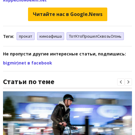
Читайте нас в Google.News
Теги:
прокат
киноафиша
ТотКтоПрошелСквозьОгонь
Не пропусти другие интересные статьи, подпишись:
bigmir)net в facebook
Статьи по теме