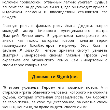
колючей проволокой, отважный летчик убегает. Судьба
заносит его на другой континент, где он находит приют в
индейском племени и впоследствии становится его
вождем.
Главную роль в фильме, роль Ивана Додоки, сыграл
молодой актер Киевского муниципального театра
Дмитрий Линартович. В украинском кинопрокате его
знают как голос, которым говорят многие герои
голливудских блокбастеров, например, Уилл Смит в
фильме
Я легенда
. Теперь зрители смогут увидеть
Дмитрия Линартовича своими глазами. Пресса уже
окрестила его украинского Рембо. Сам Линартович о
своем герое говорит так:
Допомогти Bigmir)net
"Я играл украинца. Героем его признали потом. А я
старался играть обычного человека, которого не сломила
судьба, который отстаивал справедливость. Он боролся
за свою жизнь, за свое существование, за счастье своей
жены и, конечно, за право видеть своего сына".