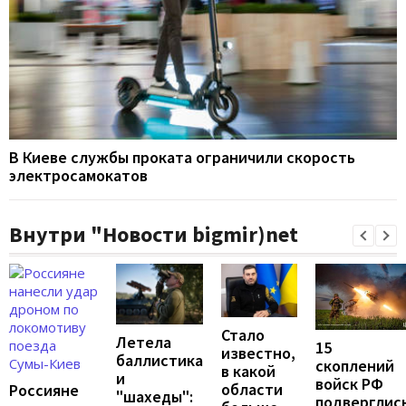
В Киеве службы проката ограничили скорость
электросамокатов
Внутри "Новости bigmir)net
Стало
Летела
15
известно,
баллистика
скоплений
в какой
и
войск РФ
области
Россияне
"шахеды":
подверглис