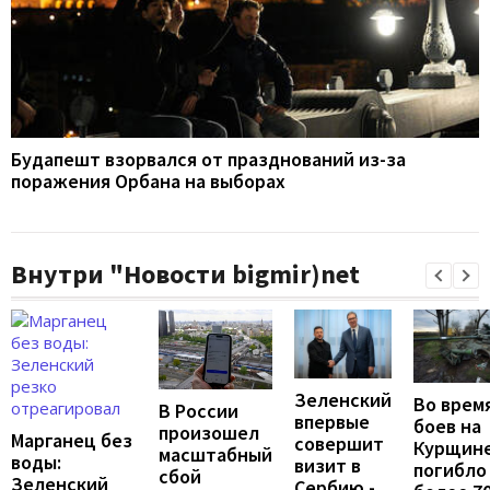
Будапешт взорвался от празднований из-за
поражения Орбана на выборах
Внутри "Новости bigmir)net
Зеленский
Во врем
В России
впервые
боев на
произошел
Марганец без
совершит
Курщин
масштабный
воды:
визит в
погибло
сбой
Зеленский
Сербию -