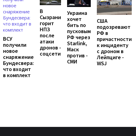
В
Украина
Сызрани
хочет
США
горит
бить по
подозревают
НПЗ
пусковым
РФ в
после
РФ через
ВСУ
причастности
атаки
Starlink,
получили
к инциденту
дронов -
Маск
новое
с дроном в
соцсети
против -
снаряжение
Лейпциге -
СМИ
Бундесвера:
WSJ
что входит
в комплект