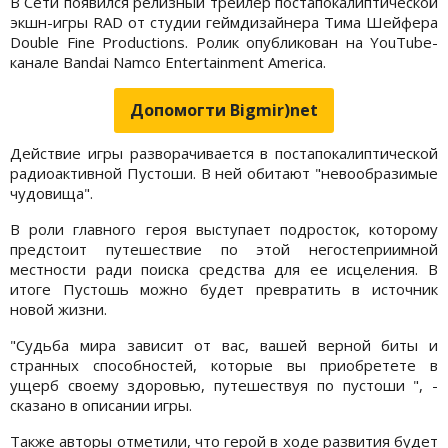
В Сети появился релизный трейлер постапокалиптической
экшн-игры RAD от студии геймдизайнера Тима Шейфера
Double Fine Productions. Ролик опубликован на YouTube-
канале Bandai Namco Entertainment America.
Допомогти Bigmir)net
Действие игры разворачивается в постапокалиптической
радиоактивной Пустоши. В ней обитают "невообразимые
чудовища".
В роли главного героя выступает подросток, которому
предстоит путешествие по этой негостеприимной
местности ради поиска средства для ее исцеления. В
итоге Пустошь можно будет превратить в источник
новой жизни.
"Судьба мира зависит от вас, вашей верной биты и
странных способностей, которые вы приобретете в
ущерб своему здоровью, путешествуя по пустоши ", -
сказано в описании игры.
Также авторы отметили, что герой в ходе развития будет