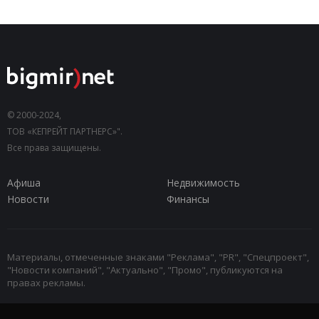
© 2000-2024,
ТОВ «КЕПРЕЙТ ПАРТНЕРС»".
Все права защищены.
Афиша
Недвижимость
Новости
Финансы
Материалы, отмеченные знаками "Реклама", "PR", "Спецпроект",
"Новости компаний", "Актуально", "Промо", публикуются на
правах рекламы.