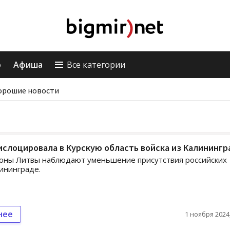
о
Афиша
Все категории
орошие новости
слоцировала в Курскую область войска из Калинингр
оны Литвы наблюдают уменьшение присутствия российских
лининграде.
нее
1 ноября 2024,