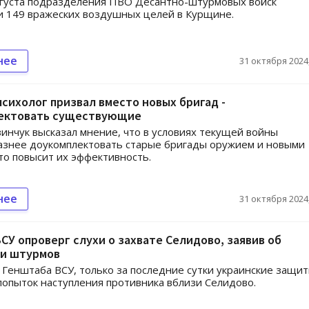
вгуста подразделения ПВО Десантно-штурмовых войск
 149 вражеских воздушных целей в Курщине.
нее
31 октября 2024,
сихолог призвал вместо новых бригад -
ектовать существующие
инчук высказал мнение, что в условиях текущей войны
азнее доукомплектовать старые бригады оружием и новыми
то повысит их эффективность.
нее
31 октября 2024,
СУ опроверг слухи о захвате Селидово, заявив об
и штурмов
Генштаба ВСУ, только за последние сутки украинские защи
попыток наступления противника вблизи Селидово.