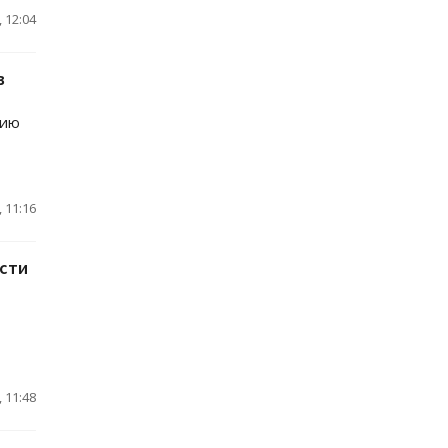
 12:04
в
нию
 11:16
асти
 11:48