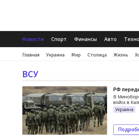
Новости
Спорт
Финансы
Авто
Техн
Главная
Украина
Мир
Столица
Жизнь
Х
ВСУ
РФ переди
В Минобор
войск в Ка
Украина
Подроб