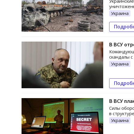
Украинские
уничтоженн
Украина
Подроб
В ВСУ отр
Командующ
скандалы с
Украина
Подроб
В ВСУ пла
Силы оборо
в структур
Украина