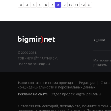
«
3
4
5
6
7
8
9
10
11
12
»
Афиша
© 2000-2024,
ТОВ «КЕПРЕЙТ ПАРТНЕРС»".
Материалы,
Все права защищены.
рекламы.
Наши контакты и схема проезда
|
Редакция
|
Связа
конфиденциальности и персональных данных
Реклама на сайте:
Отдел продаж digital рекламы
Оставляя комментарий, пожалуйста, помните о том, 
имеющих отношение к данной новости. Пользователи,