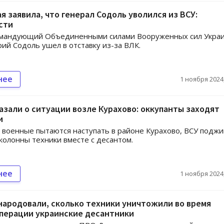
я заявила, что генерал Содоль уволился из ВСУ:
сти
мандующий Объединенными силами Вооруженных сил Украи
ий Содоль ушел в отставку из-за ВЛК.
нее
1 ноября 2024,
азали о ситуации возле Курахово: оккупанты заходят
и
 военные пытаются наступать в районе Курахово, ВСУ подж
колонны техники вместе с десантом.
нее
1 ноября 2024,
ародовали, сколько техники уничтожили во время
операции украинские десантники