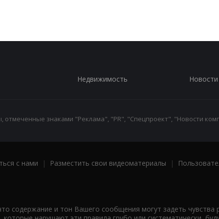
Недвижимость
Новости
 отмеченные знаками "Реклама", "PR", "Спецпроект", "Новости комп
ться с нами
|
Разместить свои видеоматериалы
|
Пользовате
что содержание и тон Вашего сообщения могут задеть чувства 
 которые нарушают эти правила грубо или систематически, буд