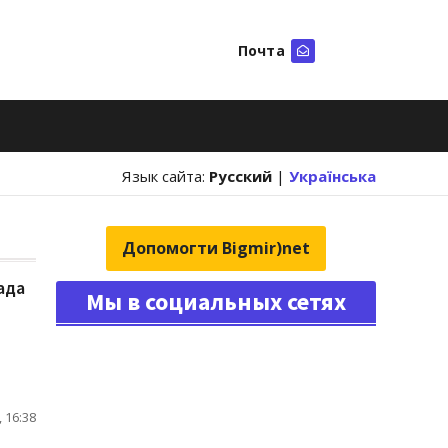
Почта
Искать
Язык сайта:
Русский
|
Українська
Допомогти Bigmir)net
ада
Мы в социальных сетях
 16:38