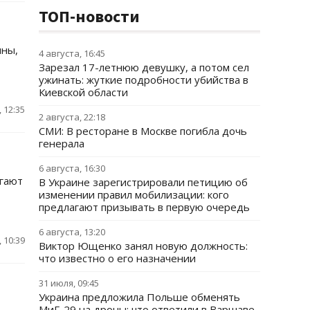
ТОП-новости
ны,
4 августа, 16:45
Зарезал 17-летнюю девушку, а потом сел
ужинать: жуткие подробности убийства в
Киевской области
 12:35
2 августа, 22:18
СМИ: В ресторане в Москве погибла дочь
генерала
6 августа, 16:30
игают
В Украине зарегистрировали петицию об
изменении правил мобилизации: кого
предлагают призывать в первую очередь
6 августа, 13:20
 10:39
Виктор Ющенко занял новую должность:
что известно о его назначении
31 июля, 09:45
Украина предложила Польше обменять
МиГ-29 на дроны: что ответили в Варшаве