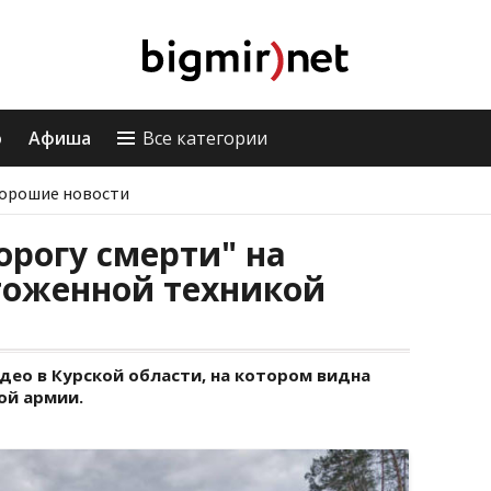
о
Афиша
Все категории
орошие новости
орогу смерти" на
тоженной техникой
део в Курской области, на котором видна
ой армии.