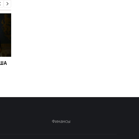
США
"Адские" санкции США
Адские санкции.
против РФ: реакция
Решение Сената СШ
Зеленского
Финансы