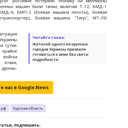
ерти" россияне потеряли технику на миллионы
оенных машин были танки, включая Т-72, БМД-1
 БМД-4, БМП-2 (боевая машина пехоты), боевая
етранспортер), боевая машина "Тигр", МТ-ЛБ
итуация
Читайте также:
краины
Жителей одного из крупных
а сутки.
городов Украины призвали
 крайне
готовиться к зиме без света:
войска
подробности
 атаки,
 дроны-
е нас в Google.News
 рф
Курская область
татьи, подпишись: