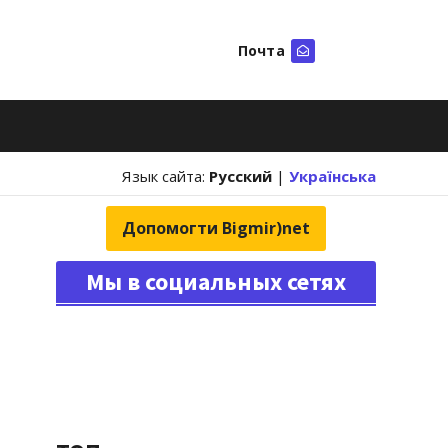
Почта
Искать
Язык сайта:
Русский
|
Українська
Допомогти Bigmir)net
Мы в социальных сетях