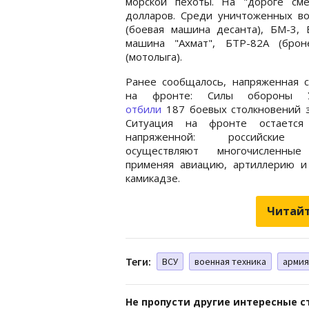
морской пехоты. На "дороге см
долларов. Среди уничтоженных в
(боевая машина десанта), БМ-3,
машина "Ахмат", БТР-82А (брон
(мотолыга).
Ранее сообщалось, напряженная с
на фронте: Силы обороны У
отбили
187 боевых столкновений з
Ситуация на фронте остается
напряженной: российские 
осуществляют многочисленные
применяя авиацию, артиллерию и
камикадзе.
Читайт
Теги:
ВСУ
военная техника
армия
Не пропусти другие интересные с