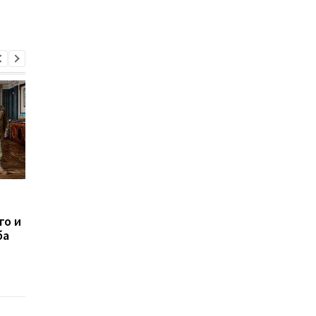
Зеленский назвал имя
Драпатый сделал
нового начальника
первое заявление п
го и
Генштаба ВСУ
назначения на
ба
должность
Главнокомандующег
ВСУ