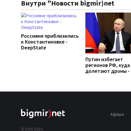
Внутри "Новости bigmir)net
Россияне приблизились
к Константиновке -
DeepState
Путин избегает
регионов РФ, куда
долетают дроны -
Афиша
© 2000-2024,