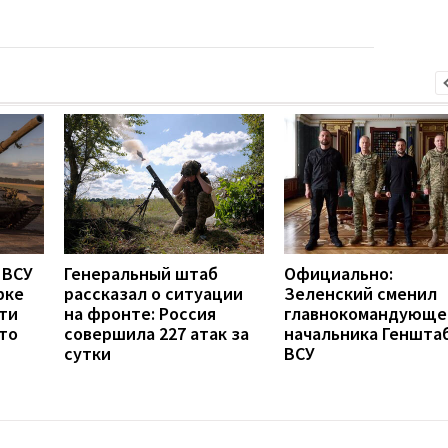
 ВСУ
Генеральный штаб
Официально:
рке
рассказал о ситуации
Зеленский сменил
ти
на фронте: Россия
главнокомандующе
что
совершила 227 атак за
начальника Геншта
сутки
ВСУ