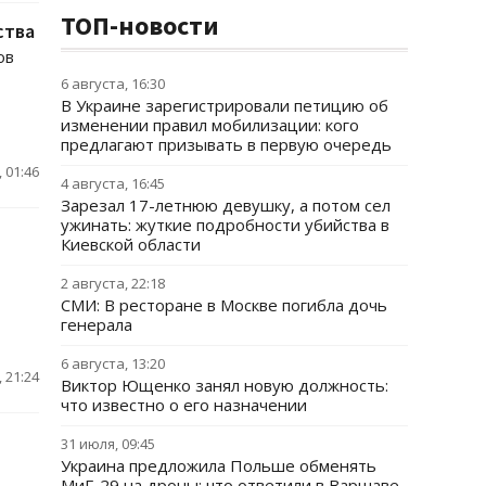
ТОП-новости
ства
ов
6 августа, 16:30
В Украине зарегистрировали петицию об
изменении правил мобилизации: кого
предлагают призывать в первую очередь
 01:46
4 августа, 16:45
Зарезал 17-летнюю девушку, а потом сел
ужинать: жуткие подробности убийства в
Киевской области
2 августа, 22:18
СМИ: В ресторане в Москве погибла дочь
генерала
6 августа, 13:20
 21:24
Виктор Ющенко занял новую должность:
что известно о его назначении
31 июля, 09:45
Украина предложила Польше обменять
МиГ-29 на дроны: что ответили в Варшаве