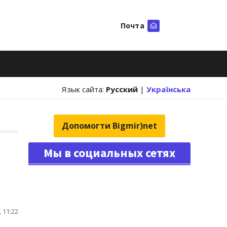
Почта
Искать
Язык сайта:
Русский
|
Українська
Допомогти Bigmir)net
Мы в социальных сетях
 11:22