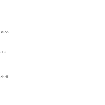
 04:56
я на
 04:48