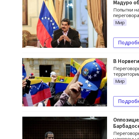
Мадуро об
Попытки на
переговора
Мир
Подроб
В Норвеги
Переговоры
территории
Мир
Подроб
Оппозиция
Барбадос
Переговор
намерены 