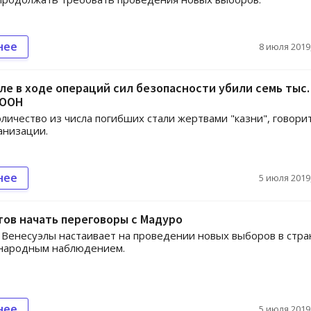
нее
8 июля 2019,
ле в ходе операций сил безопасности убили семь тыс.
 ООН
личество из числа погибших стали жертвами "казни", говорит
анизации.
нее
5 июля 2019,
тов начать переговоры с Мадуро
Венесуэлы настаивает на проведении новых выборов в стра
народным наблюдением.
нее
5 июля 2019,