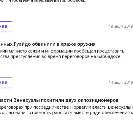
и", чтобы начать новый виток борьбы.
нее
18 июля 2019,
нных Гуайдо обвинили в краже оружия
кий министр связи и информации пообещал представить
ства преступления во время переговоров на Барбадосе.
нее
14 июля 2019,
ласти Венесуэлы похитили двух оппозиционеров
ереговорах при посредничестве Норвегии власти Венесуэлы 
согласовали готовность работать вместе ради обеспечения 