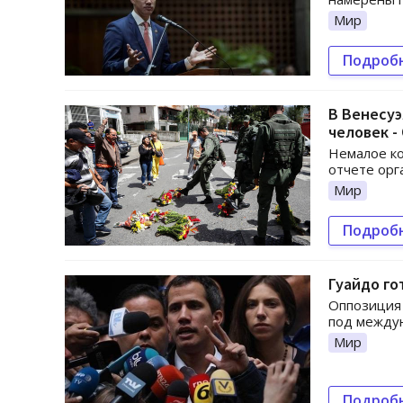
Мир
Подроб
В Венесуэ
человек -
Немалое ко
отчете орг
Мир
Подроб
Гуайдо го
Оппозиция 
под между
Мир
Подроб