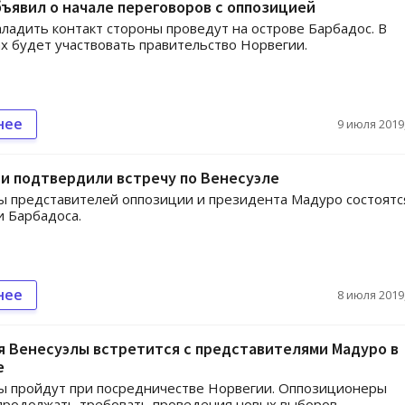
ъявил о начале переговоров с оппозицией
ладить контакт стороны проведут на острове Барбадос. В
х будет участвовать правительство Норвегии.
нее
9 июля 2019,
и подтвердили встречу по Венесуэле
 представителей оппозиции и президента Мадуро состоятс
 Барбадоса.
нее
8 июля 2019,
 Венесуэлы встретится с представителями Мадуро в
е
ы пройдут при посредничестве Норвегии. Оппозиционеры
продолжать требовать проведения новых выборов.