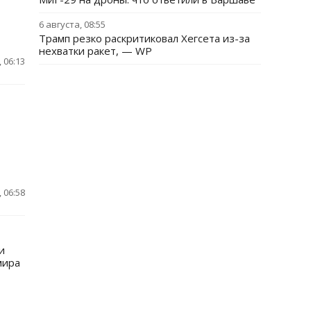
6 августа, 08:55
Трамп резко раскритиковал Хегсета из-за
нехватки ракет, — WP
 06:13
 06:58
и
мира