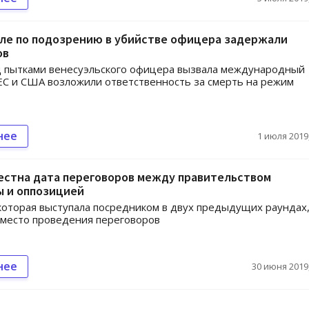
эле по подозрению в убийстве офицера задержали
ов
д пытками венесуэльского офицера вызвала международный
 ЕС и США возложили ответственность за смерть на режим
нее
1 июля 2019,
естна дата переговоров между правительством
ы и оппозицией
которая выступала посредником в двух предыдущих раундах
место проведения переговоров
нее
30 июня 2019,