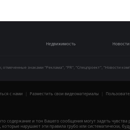
Недвижимость
Новости
 отмеченные знаками "Реклама", "PR", "Спецпроект", "Новости комп
ться с нами
|
Разместить свои видеоматериалы
|
Пользовате
что содержание и тон Вашего сообщения могут задеть чувства 
 которые нарушают эти правила грубо или систематически, буд