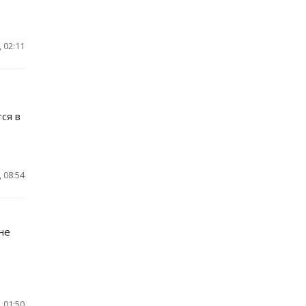
 02:11
ся в
 08:54
не
 01:50