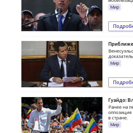
мобилизаци
Мир
Подроб
Приближе
Венесуэльс
доказатель
Мир
Подроб
Гуайдо: В
Ранее на п
оппозиция 
в стране.
Мир