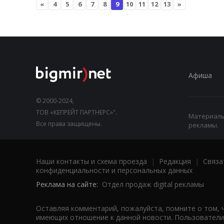
«
4
5
6
7
8
9
10
11
12
13
»
Афиша
© 2000-2024,
ТОВ «КЕПРЕЙТ ПАРТНЕРС»".
Материалы,
Все права защищены.
рекламы.
Наши контакты и схема проезда
|
Редакция
|
Связа
конфиденциальности и персональных данных
Реклама на сайте:
Отдел продаж digital рекламы
Оставляя комментарий, пожалуйста, помните о том, 
имеющих отношение к данной новости. Пользователи,