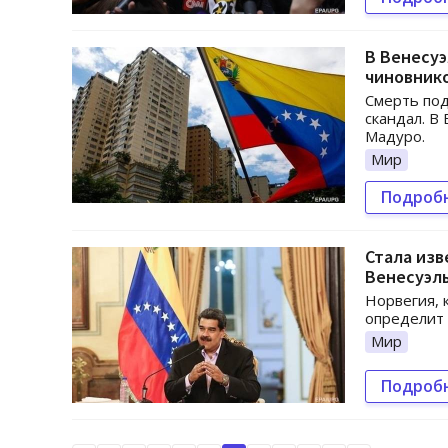
В Венесу
чиновник
Смерть по
скандал. В
Мадуро.
Мир
Подроб
Стала изв
Венесуэл
Норвегия, 
определит 
Мир
Подроб