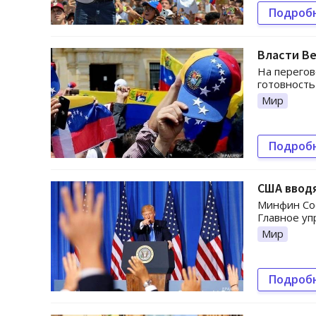
Подроб
Власти В
На перегов
готовность
Мир
Подроб
США ввод
Минфин Со
Главное уп
Мир
Подроб