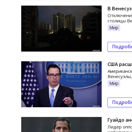
В Венесу
Отключение
столицы Ве
Мир
Подроб
США расш
Американск
Венесуэлы,
Мир
Подроб
Гуайдо ан
Лидер оппо