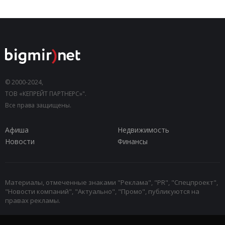
© 2000-2024,
ТОВ «КЕПРЕЙТ ПАРТНЕРС»".
Все права защищены.
Афиша
Недвижимость
Новости
Финансы
Материалы, отмеченные знаками "Реклама", "PR", "Спецпроект",
"Новости компаний", "Актуально", "Промо", публикуются на
правах рекламы.