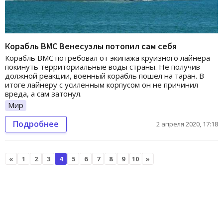
Корабль ВМС Венесуэлы потопил сам себя
Корабль ВМС потребовал от экипажа круизного лайнера
покинуть территориальные воды страны. Не получив
должной реакции, военный корабль пошел на таран. В
итоге лайнеру с усиленным корпусом он не причинил
вреда, а сам затонул.
Мир
Подробнее
2 апреля 2020, 17:18
«
1
2
3
4
5
6
7
8
9
10
»