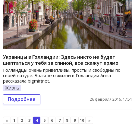
Украинцы в Голландии: Здесь никто не будет
шептаться у тебя за спиной, все скажут прямо
Голландцы очень приветливы, просты и свободны по
своей натуре. Больше о жизни в Голландии Анна
рассказала bigmir)net.
Жизнь
Подробнее
26 февраля 2016, 17:51
«
1
2
3
4
5
6
7
8
9
10
»