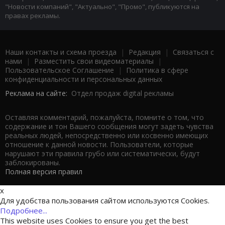
"Новости компаний", "Актуально", "Промо", публикуются на
правах рекламы.
Наши контакты и схема проезда
|
Редакция
|
Связаться с
нами
|
Разместить свои видеоматериалы
|
Пользовательское Соглашение
|
Политика в сфере
конфиденциальности и персональных данных
Реклама на сайте:
Отдел продаж digital рекламы
Оставляя комментарий, пожалуйста, помните о том, что
содержание и тон Вашего сообщения могут задеть чувства
реальных людей, непосредственно или косвенно имеющих
отношение к данной новости. Пользователи, которые
нарушают эти правила грубо или систематически, будут
заблокированы.
Полная версия правил
x
Для удобства пользования сайтом используются Cookies.
Подробнее...
This website uses Cookies to ensure you get the best