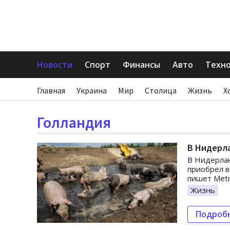
Новости
Спорт
Финансы
Авто
Техн
Главная
Украина
Мир
Столица
Жизнь
Х
Голландия
В Нидерла
В Нидерлан
приобрел в
пишет Metr
Жизнь
Подроб