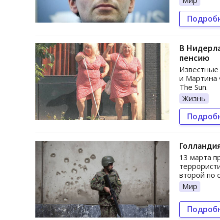
Подроб
В Нидерл
пенсию
Известные 
и Мартина 
The Sun.
Жизнь
Подроб
Голландия
13 марта п
террористи
второй по 
Мир
Подроб