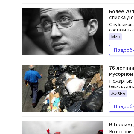
Более 20 
списка Д
Опубликова
составить 
Мир
Подроб
76-летний
мусорном
Пожарные А
бака, куда
Жизнь
Подроб
В Голланд
Во вторник