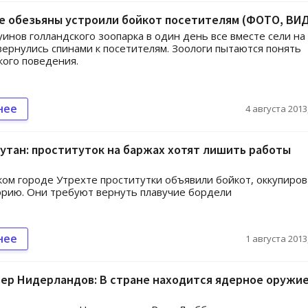
е обезьяны устроили бойкот посетителям (ФОТО, ВИ
уинов голландского зоопарка в один день все вместе сели на
вернулись спинами к посетителям. Зоологи пытаются понять
кого поведения.
нее
4 августа 2013,
утан: проституток на баржах хотят лишить работы
ком городе Утрехте проститутки объявили бойкот, оккупиров
рию. Они требуют вернуть плавучие бордели
нее
1 августа 2013,
ер Нидерландов: В стране находится ядерное оружи