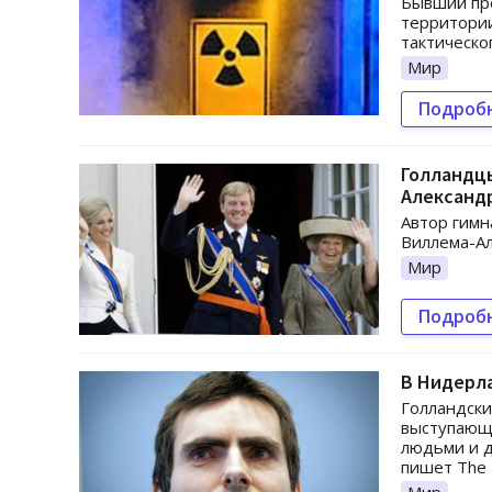
Бывший пр
территори
тактическо
Мир
Подроб
Голландц
Александ
Автор гимн
Виллема-Ал
Мир
Подроб
В Нидерл
Голландски
выступающ
людьми и д
пишет The 
Мир