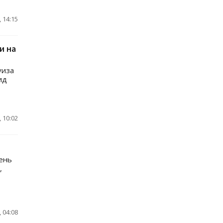
 14:15
и на
уиза
ид
 10:02
ень
,
 04:08