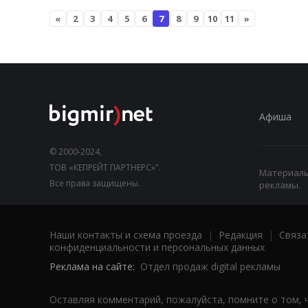
«
2
3
4
5
6
7
8
9
10
11
»
Афиша
© 2000-2024,
ТОВ «КЕПРЕЙТ ПАРТНЕРС»".
Материалы,
Все права защищены.
рекламы.
Наши контакты и схема проезда
|
Редакция
|
Связа
конфиденциальности и персональных данных
Реклама на сайте:
Отдел продаж digital рекламы
Оставляя комментарий, пожалуйста, помните о том, 