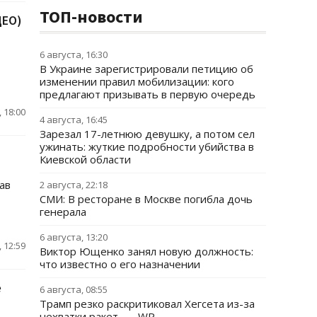
ТОП-новости
ДЕО)
6 августа, 16:30
В Украине зарегистрировали петицию об
изменении правил мобилизации: кого
предлагают призывать в первую очередь
 18:00
4 августа, 16:45
Зарезал 17-летнюю девушку, а потом сел
ужинать: жуткие подробности убийства в
Киевской области
ав
2 августа, 22:18
СМИ: В ресторане в Москве погибла дочь
генерала
6 августа, 13:20
 12:59
Виктор Ющенко занял новую должность:
что известно о его назначении
е
6 августа, 08:55
Трамп резко раскритиковал Хегсета из-за
нехватки ракет, — WP