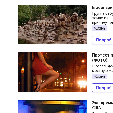
В зоопарк
Группа баб
земле и по
причину та
Жизнь
Подроб
Протест п
(ФОТО)
В голландс
местную мэ
Жизнь
Подроб
Экс-премь
США