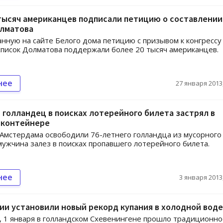
тысяч американцев подписали петицию о составлении
олматова
нную на сайте Белого дома петицию с призывом к конгресс
список Долматова поддержали более 20 тысяч американцев.
нее
27 января 2013,
 голландец в поисках лотерейного билета застрял в
 контейнере
мстердама освободили 76-летнего голландца из мусорного
 мужчина залез в поисках пропавшего лотерейного билета.
нее
3 января 2013,
ии установили новый рекорд купания в холодной воде
, 1 января в голландском Схевенингене прошло традиционно