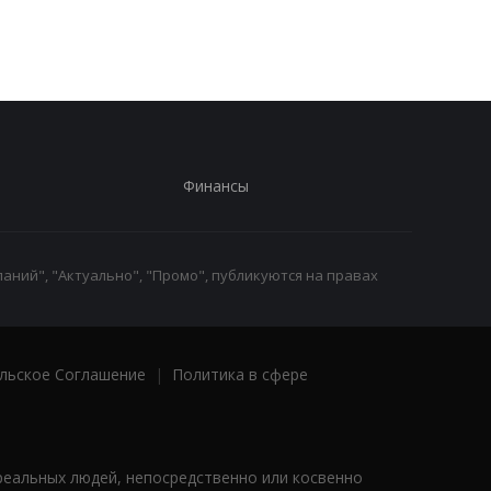
Финансы
аний", "Актуально", "Промо", публикуются на правах
льское Соглашение
|
Политика в сфере
реальных людей, непосредственно или косвенно