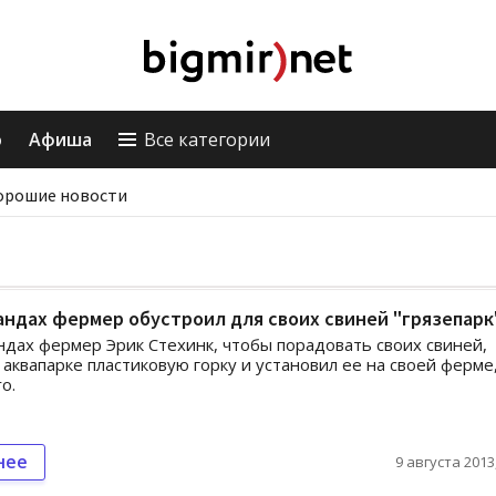
о
Афиша
Все категории
орошие новости
ндах фермер обустроил для своих свиней "грязепарк
дах фермер Эрик Стехинк, чтобы порадовать своих свиней,
 аквапарке пластиковую горку и установил ее на своей ферме
o.
нее
9 августа 2013,