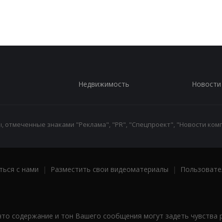
Недвижимость
Новости
 отмеченные знаками "Реклама", "PR", "Спецпроект", "Новости комп
ться с нами
|
Разместить свои видеоматериалы
|
Пользовате
что содержание и тон Вашего сообщения могут задеть чувства 