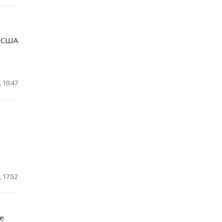
у США
 10:47
 17:52
е