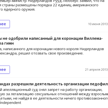
емьер-министр Нидерландов Рууд Любберс заявил, что на
и страны размещены порядка 22 единиц американского
го ядерного оружия.
нее
10 июня 2013,
ы не одобрили написанный для коронации Виллема-
ра гимн
а, написанного для коронации нового короля Нидерландов
ександра, решил отозвать свое произведение.
нее
21 апреля 2013,
андах разрешили деятельность организации педофил
й апелляционный суд снял запрет на работу организации,
ую за легализацию сексуальных отношений между взрослы
етьми, не найдя в ее деятельности ничего противозаконног
Independent