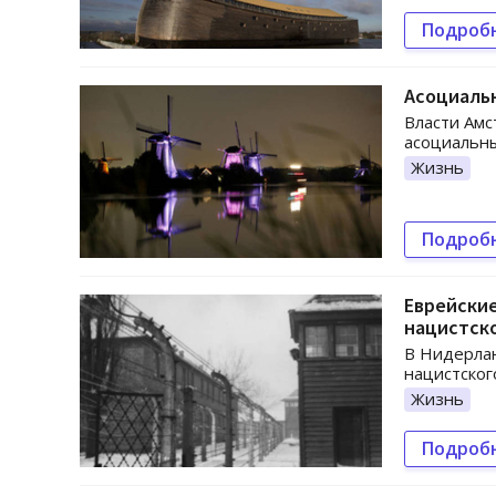
Подроб
Асоциаль
Власти Амс
асоциальны
Жизнь
Подроб
Еврейские
нацистск
В Нидерлан
нацистског
Жизнь
Подроб