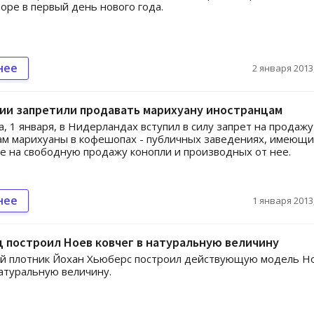
море в первый день нового года.
нее
2 января 2013,
ии запретили продавать марихуану иностранцам
а, 1 января, в Нидерландах вступил в силу запрет на продажу
м марихуаны в кофешопах - публичных заведениях, имеющи
 на свободную продажу конопли и производных от нее.
нее
1 января 2013,
 построил Ноев ковчег в натуральную величину
ий плотник Йохан Хьюберс построил действующую модель Н
натуральную величину.