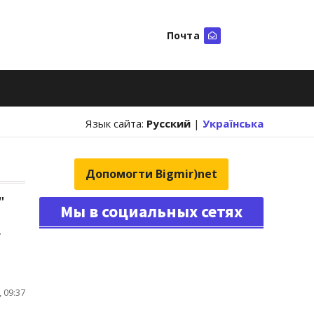
Почта
Искать
Язык сайта:
Русский
|
Українська
Допомогти Bigmir)net
"
Мы в социальных сетях
,
 09:37