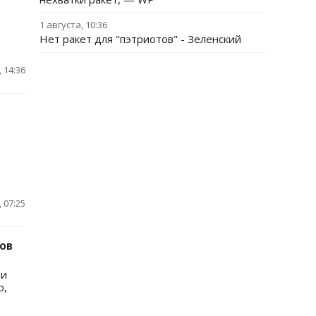
1 августа, 10:36
Нет ракет для "пэтриотов" - Зеленский
 14:36
 07:25
ов
ми
о,