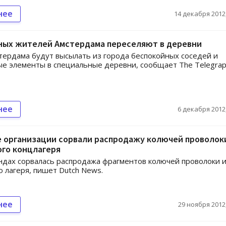
нее
14 декабря 2012,
ных жителей Амстердама переселяют в деревни
тердама будут высылать из города беспокойных соседей и
е элементы в специальные деревни, сообщает The Telegrap
нее
6 декабря 2012,
 организации сорвали распродажу колючей проволок
ого концлагеря
дах сорвалась распродажа фрагментов колючей проволоки 
о лагеря, пишет Dutch News.
нее
29 ноября 2012,