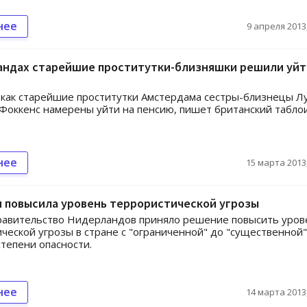
нее
9 апреля 2013,
андах старейшие проститутки-близняшки решили уйт
как старейшие проститутки Амстердама сестры-близнецы Л
Фоккенс намерены уйти на пенсию, пишет британский табло
нее
15 марта 2013,
 повысила уровень террористической угрозы
равительство Нидерландов приняло решение повысить уров
ческой угрозы в стране с "ограниченной" до "существенной"
степени опасности.
нее
14 марта 2013,