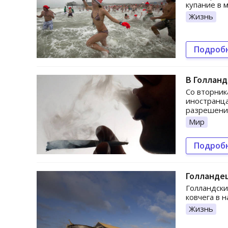
купание в 
Жизнь
Подроб
В Голланд
Со вторник
иностранца
разрешение
Мир
Подроб
Голландец
Голландск
ковчега в 
Жизнь