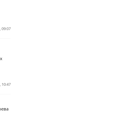
 09:07
х
 10:47
оева