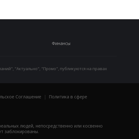
Финансы
аний", "Актуально", "Промо", публикуются на правах
льское Соглашение
|
Политика в сфере
реальных людей, непосредственно или косвенно
ут заблокированы.