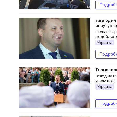
Подроб
Еще один 
инаугура
Степан Бар
людей, кот
Украина
Подроб
Тернопол
Вслед за г
уволиться 
Украина
Подроб