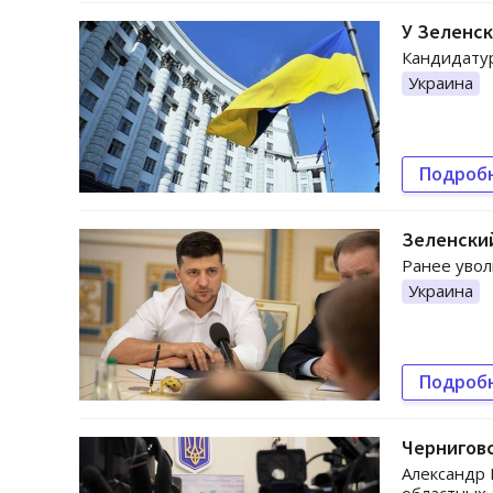
У Зеленск
Кандидатур
Украина
Подроб
Зеленский
Ранее увол
Украина
Подроб
Черниговс
Александр 