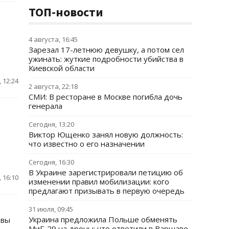
ТОП-новости
4 августа, 16:45
Зарезал 17-летнюю девушку, а потом сел
ужинать: жуткие подробности убийства в
Киевской области
 12:24
2 августа, 22:18
СМИ: В ресторане в Москве погибла дочь
генерала
Сегодня, 13:20
Виктор Ющенко занял новую должность:
что известно о его назначении
Сегодня, 16:30
В Украине зарегистрировали петицию об
 16:10
изменении правил мобилизации: кого
предлагают призывать в первую очередь
31 июля, 09:45
Украина предложила Польше обменять
авы
МиГ-29 на дроны: что ответили в Варшаве