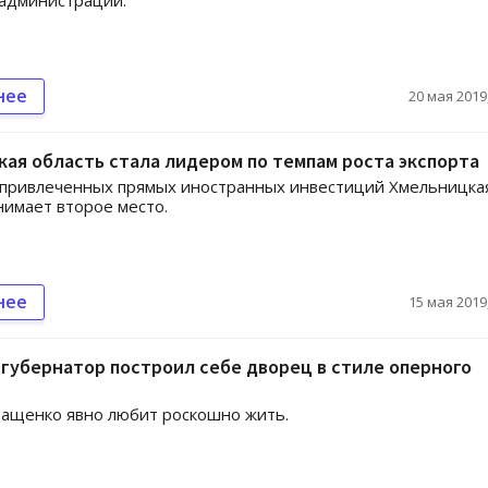
администраций.
нее
20 мая 2019,
ая область стала лидером по темпам роста экспорта
 привлеченных прямых иностранных инвестиций Хмельницка
нимает второе место.
нее
15 мая 2019,
губернатор построил себе дворец в стиле оперного
ащенко явно любит роскошно жить.