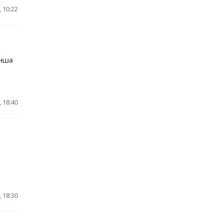
 10:22
анша
 18:40
 18:30