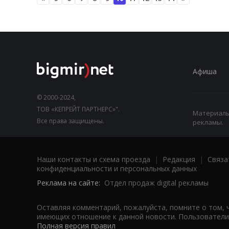
Афиша
© 2000-2024,
ТОВ «КЕПРЕЙТ ПАРТНЕРС»".
Материалы,
Все права защищены.
рекламы.
Наши контакты и схема проезда
|
Редакция
|
Связа
конфиденциальности и персональных данных
Реклама на сайте:
Отдел продаж digital рекламы
Оставляя комментарий, пожалуйста, помните о том, 
имеющих отношение к данной новости. Пользователи,
Полная версия правил