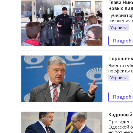
Глава Ник
новых ли
Губернатор
заявления 
Украина
Подроб
Порошенк
Вместо губ
префекты 
Украина
Подроб
Кадровый 
Президент
Одесской о
но тот ник