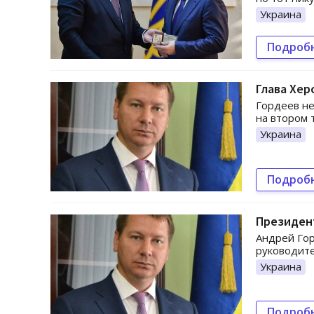
Украина
Подроб
Глава Хер
Гордеев не
на втором 
Украина
Подроб
Президент
Андрей Го
руководите
Украина
Подроб