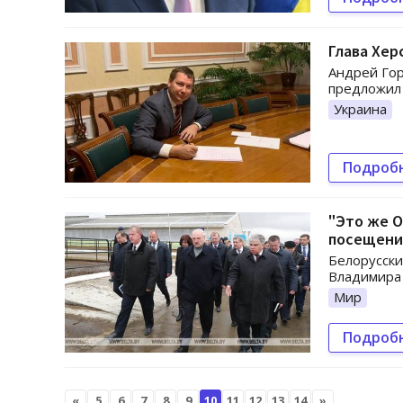
Глава Хер
Андрей Гор
предложил
Украина
Подроб
"Это же О
посещени
Белорусски
Владимира 
Мир
Подроб
«
5
6
7
8
9
10
11
12
13
14
»