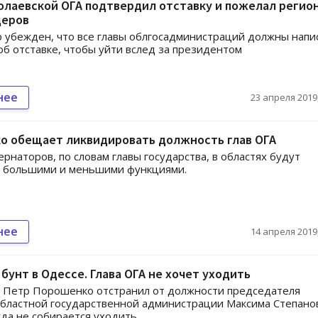
олаевской ОГА подтвердил отставку и пожелал регио
деров
 убежден, что все главы облгосадминистраций должны напи
об отставке, чтобы уйти вслед за президентом
нее
23 апреля 2019,
о обещает ликвидировать должность глав ОГА
ернаторов, по словам главы государства, в областях будут
с большими и меньшими функциями.
нее
14 апреля 2019,
бунт в Одессе. Глава ОГА не хочет уходить
 Петр Порошенко отстранил от должности председателя
бластной государственной администрации Максима Степано
уда не собирается уходить.