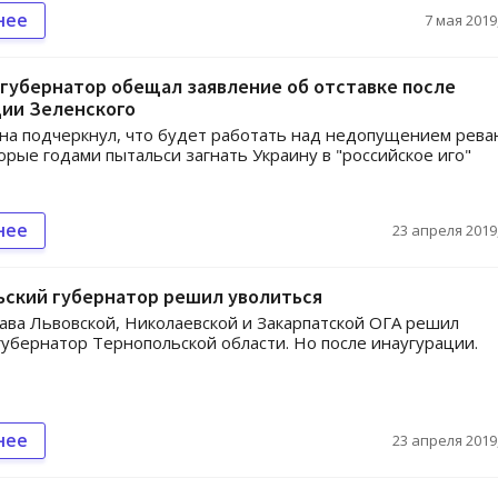
нее
7 мая 2019,
губернатор обещал заявление об отставке после
ции Зеленского
на подчеркнул, что будет работать над недопущением рев
орые годами пытальси загнать Украину в "российское иго"
нее
23 апреля 2019,
ьский губернатор решил уволиться
лава Львовской, Николаевской и Закарпатской ОГА решил
губернатор Тернопольской области. Но после инаугурации.
нее
23 апреля 2019,