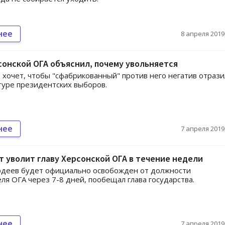
нее
8 апреля 2019,
сонской ОГА объяснил, почему увольняется
 хочет, чтобы "сфабрикованный" против него негатив отрази
туре президентских выборов.
нее
7 апреля 2019,
 уволит главу Херсонской ОГА в течение недели
рдеев будет официально освобожден от должности
ля ОГА через 7-8 дней, пообещал глава государства.
нее
7 апреля 2019,