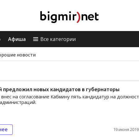
о
Афиша
Все категории
орошие новости
й предложил новых кандидатов в губернаторы
внес на согласование Кабмину пять кандидатур на должнос
садминистраций.
нее
19 июня 2019,