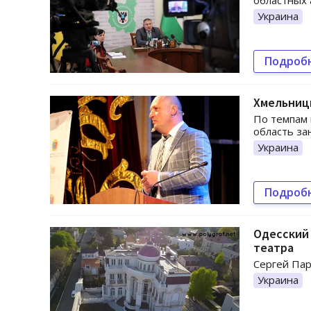
областных 
Украина
Подроб
Хмельницк
По темпам
область за
Украина
Подроб
Одесский 
театра
Сергей Пар
Украина