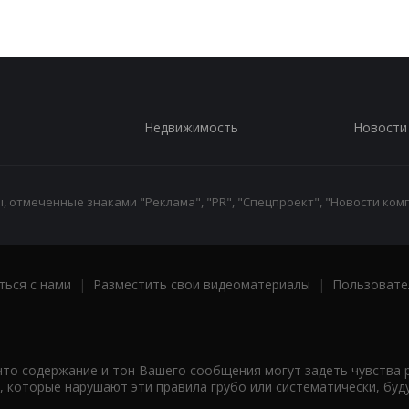
Недвижимость
Новости
 отмеченные знаками "Реклама", "PR", "Спецпроект", "Новости комп
ться с нами
|
Разместить свои видеоматериалы
|
Пользовате
что содержание и тон Вашего сообщения могут задеть чувства 
 которые нарушают эти правила грубо или систематически, буд