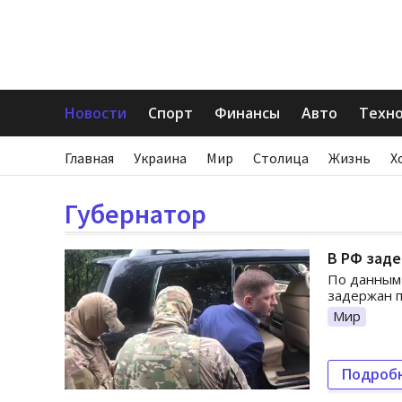
Новости
Спорт
Финансы
Авто
Техн
Главная
Украина
Мир
Столица
Жизнь
Х
Губернатор
В РФ заде
По данным 
задержан п
Мир
Подроб