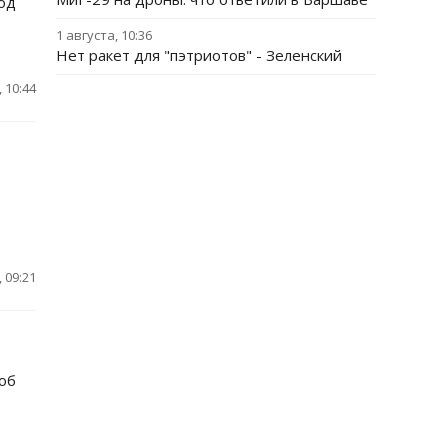
под
1 августа, 10:36
Нет ракет для "пэтриотов" - Зеленский
 10:44
 09:21
 об