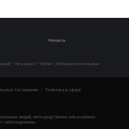
Финансы
аний", "Актуально", "Промо", публикуются на правах
льское Соглашение
|
Политика в сфере
реальных людей, непосредственно или косвенно
ут заблокированы.