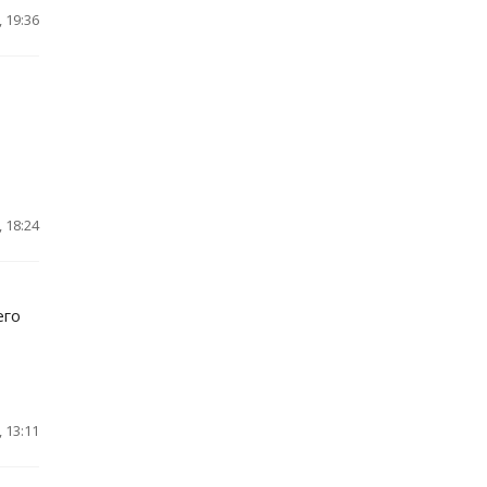
 19:36
 18:24
его
 13:11