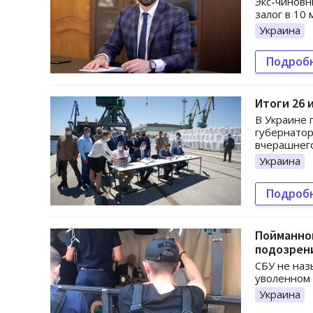
Экс-чиновн
залог в 10 
Украина
Подроб
Итоги 26 
В Украине 
губернатор
вчерашнег
Украина
Подроб
Пойманног
подозрен
СБУ не наз
уволенном 
Украина