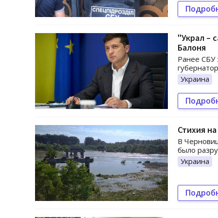
Подроб
"Украл – 
Балоня
Ранее СБУ 
губернато
Украина
Подроб
Стихия на
В Черновиц
было разр
Украина
Подроб