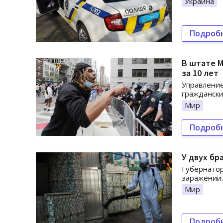
Украина
Подроб
В штате 
за 10 лет
Управление
граждански
Мир
Подроб
У двух бр
Губернато
заражении.
Мир
Подроб