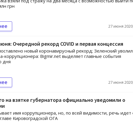
ика взяли под стражу на два месяца с возможностью выйти 
млн грн
нее
27 июня 2020,
июня: Очередной рекорд COVID и первая концессия
поставлено новый коронавирусный рекорд; Зеленский уволил
а-коррупционера: Bigmir.net выделяет главные события
о дня
нее
27 июня 2020,
о на взятке губернатора официально уведомили о
ии
ывает имя коррупционера, но, по всей видимости, речь идет
главе Кировоградской ОГА