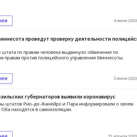
нее
4 июня 2020,
Миннесота проведут проверку деятельности полицейс
 штата по правам человека выдвинуло обвинение по
м правам против полицейского управления Миннесоты.
нее
3 июня 2020,
азильских губернаторов выявили коронавирус
ры штатов Рио-де-Жанейро и Пара информировали о своем
 Оба находятся в самоизоляции.
нее
15 апреля 2020,