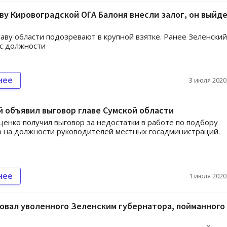
аву Кировоградской ОГА Балоня внесли залог, он выйде
аву области подозревают в крупной взятке. Ранее Зеленский
 с должности
нее
3 июля 2020,
 объявил выговор главе Сумской области
енко получил выговор за недостатки в работе по подбору
 на должности руководителей местных госадминистраций.
нее
1 июля 2020,
овал уволенного Зеленским губернатора, пойманного