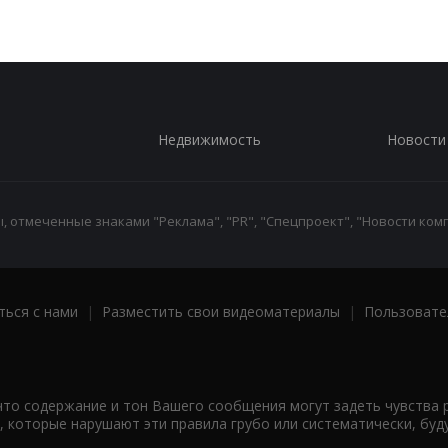
Недвижимость
Новости
 отмеченные знаками "Реклама", "PR", "Спецпроект", "Новости комп
ться с нами
|
Разместить свои видеоматериалы
|
Пользовате
что содержание и тон Вашего сообщения могут задеть чувства 
 которые нарушают эти правила грубо или систематически, буд