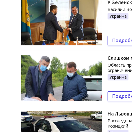
У Зеленск
Василий Во
Украина
Подроб
Слишком м
Область пр
ограничен
Украина
Подроб
На Львовщ
Расследова
Козицкий