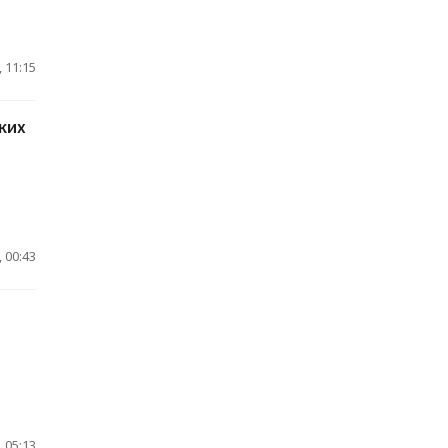
 11:15
ких
 00:43
 05:13