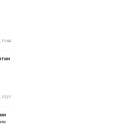
 11:44
нтин
 17:27
дии
сим