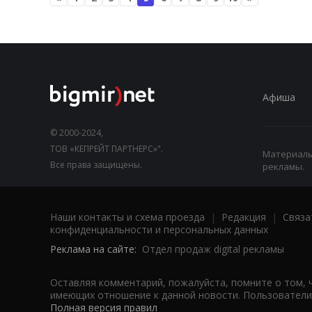
Афиша
© 2000-2024,
ТОВ «КЕПРЕЙТ ПАРТНЕРС»".
Материалы,
Все права защищены.
рекламы.
Наши контакты и схема проезда
|
Редакция
|
Связа
конфиденциальности и персональных данных
Реклама на сайте:
Отдел продаж digital рекламы
Оставляя комментарий, пожалуйста, помните о том, 
имеющих отношение к данной новости. Пользователи,
Полная версия правил