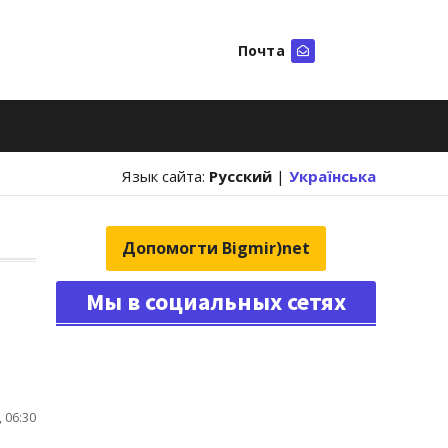
Почта
Искать
Язык сайта:
Русский
|
Українська
Допомогти Bigmir)net
Мы в социальных сетях
 06:30