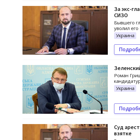
За экс-гл
СИЗО
Бывшего гл
уволил его
Украина
Подроб
Зеленский
Роман Грищ
кандидатур
Украина
Подроб
Суд арест
взятке