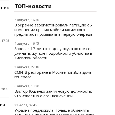
ТОП-новости
т из
6 августа, 16:30
В Украине зарегистрировали петицию об
изменении правил мобилизации: кого
предлагают призывать в первую очередь
 17:25
4 августа, 16:45
Зарезал 17-летнюю девушку, а потом сел
ужинать: жуткие подробности убийства в
Киевской области
2 августа, 22:18
СМИ: В ресторане в Москве погибла дочь
генерала
6 августа, 13:20
 20:46
Виктор Ющенко занял новую должность:
что известно о его назначении
 на
31 июля, 09:45
Украина предложила Польше обменять
МиГ-29 на дроны: что ответили в Варшаве