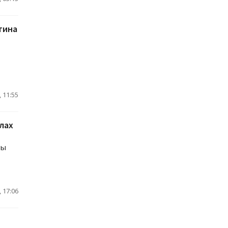
тина
 11:55
лах
ны
 17:06