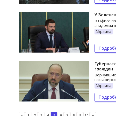
У Зеленск
В Офисе п
эпидемия п
Украина
Подроб
Губернато
граждан
Вернувшиес
пассажирск
Украина
Подроб
«
1
2
3
4
5
6
7
8
9
10
»