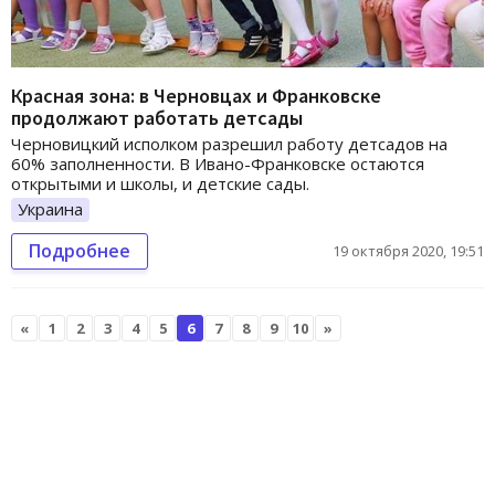
Красная зона: в Черновцах и Франковске
продолжают работать детсады
Черновицкий исполком разрешил работу детсадов на
60% заполненности. В Ивано-Франковске остаются
открытыми и школы, и детские сады.
Украина
Подробнее
19 октября 2020, 19:51
«
1
2
3
4
5
6
7
8
9
10
»