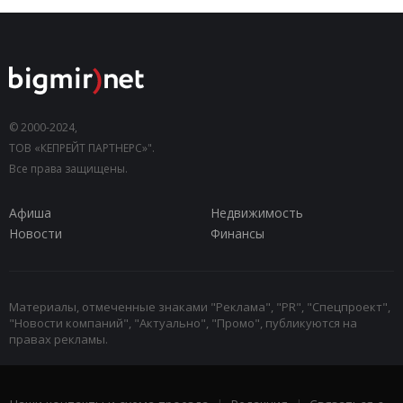
© 2000-2024,
ТОВ «КЕПРЕЙТ ПАРТНЕРС»".
Все права защищены.
Афиша
Недвижимость
Новости
Финансы
Материалы, отмеченные знаками "Реклама", "PR", "Спецпроект",
"Новости компаний", "Актуально", "Промо", публикуются на
правах рекламы.