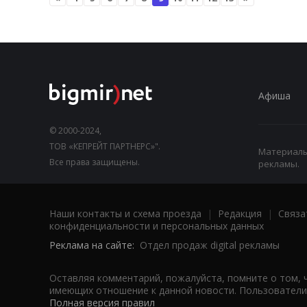
Афиша
© 2000-2024,
ТОВ «КЕПРЕЙТ ПАРТНЕРС»".
Материалы,
Все права защищены.
рекламы.
Наши контакты и схема проезда
|
Редакция
|
Связа
конфиденциальности и персональных данных
Реклама на сайте:
Отдел продаж digital рекламы
Оставляя комментарий, пожалуйста, помните о том, 
имеющих отношение к данной новости. Пользователи,
Полная версия правил