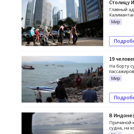
Столицу И
Главный ад
Калимантан
Мир
Подроб
19 челове
На борту с
пассажиров
Мир
Подроб
В Индонез
Причиной к
судна, на 