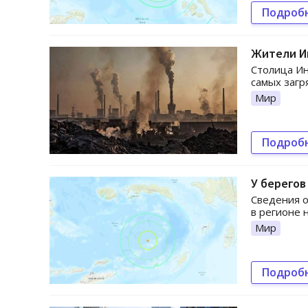
Подроб
Жители Ин
Столица Ин
самых загр
Мир
Подроб
У берего
Сведения о
в регионе 
Мир
Подроб