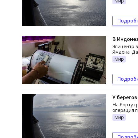
Мир
Подроб
В Индоне
Эпицентр з
Ямдена. Да
Мир
Подроб
У берегов
На борту г
операция п
Мир
Подроб