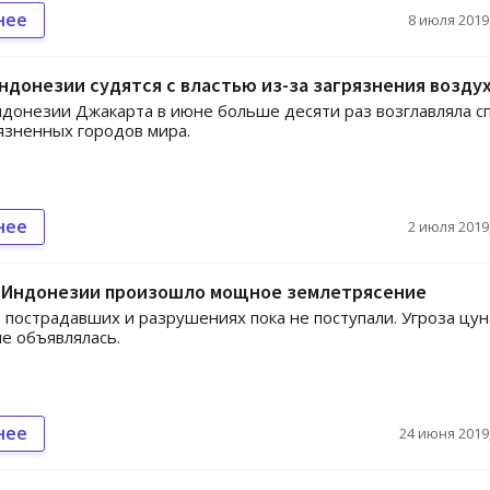
нее
8 июля 2019,
донезии судятся с властью из-за загрязнения возду
донезии Джакарта в июне больше десяти раз возглавляла с
язненных городов мира.
нее
2 июля 2019,
в Индонезии произошло мощное землетрясение
 пострадавших и разрушениях пока не поступали. Угроза цу
не объявлялась.
нее
24 июня 2019,