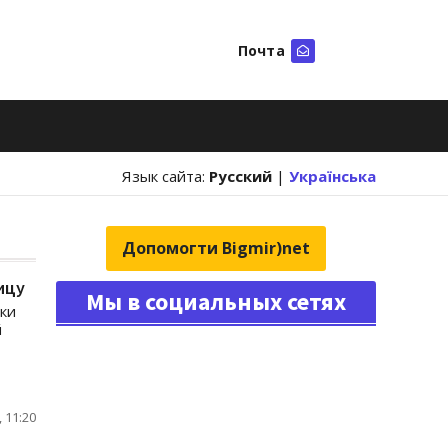
Почта
Искать
Язык сайта:
Русский
|
Українська
Допомогти Bigmir)net
ицу
Мы в социальных сетях
ки
й
 11:20