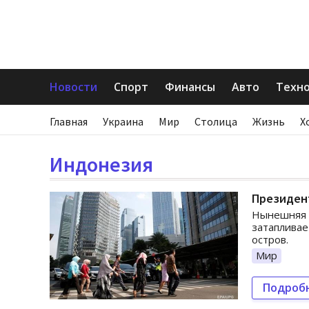
Новости
Спорт
Финансы
Авто
Техн
Главная
Украина
Мир
Столица
Жизнь
Х
Индонезия
Президен
Нынешняя с
затапливае
остров.
Мир
Подроб