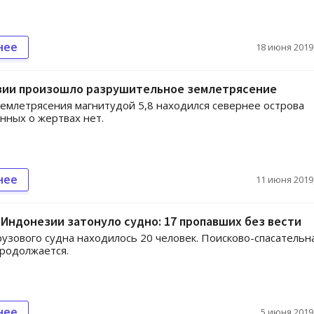
нее
18 июня 2019,
зии произошло разрушительное землетрясение
емлетрясения магнитудой 5,8 находился севернее острова
нных о жертвах нет.
нее
11 июня 2019,
 Индонезии затонуло судно: 17 пропавших без вести
рузового судна находилось 20 человек. Поисково-спасательн
родолжается.
нее
5 июня 2019,