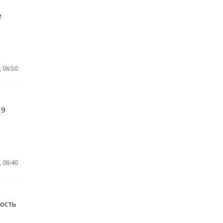
е
 06:50
39
 06:40
ность