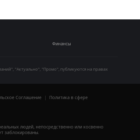
Финансы
аний", "Актуально", "Промо", публикуются на правах
льское Соглашение
|
Политика в сфере
реальных людей, непосредственно или косвенно
ут заблокированы.