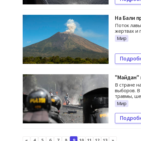
На Бали 
Поток лавы
жертвах и 
Мир
Подроб
"Майдан" 
В стране н
выборов. В
травмы, ше
Мир
Подроб
«
4
5
6
7
8
9
10
11
12
13
»