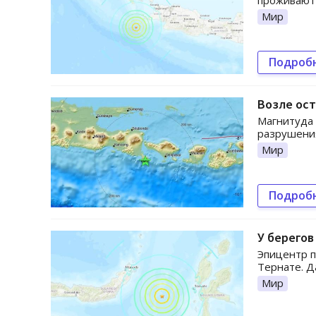
проживают 
Мир
Подроб
Возле ос
Магнитуда 
разрушения
Мир
Подроб
У берего
Эпицентр п
Тернате. Д
Мир