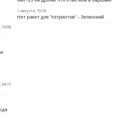
1 августа, 10:36
Нет ракет для "пэтриотов" - Зеленский
 16:08
 и
 04:11
рода