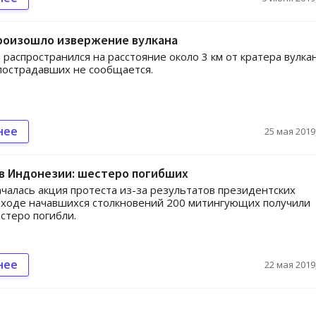
произошло извержение вулкана
 распространился на расстояние около 3 км от кратера вулкан
пострадавших не сообщается.
нее
25 мая 2019,
в Индонезии: шестеро погибших
ачалась акция протеста из-за результатов президентских
 ходе начавшихся столкновений 200 митингующих получили
стеро погибли.
нее
22 мая 2019,