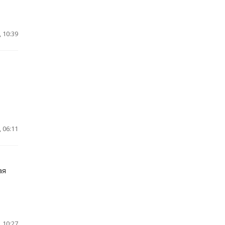
 10:39
 06:11
ая
 10:27