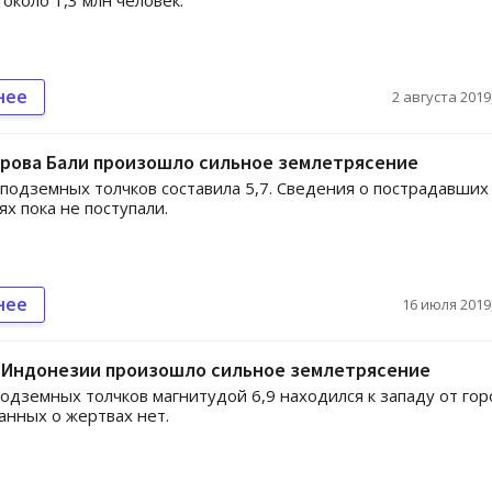
около 1,3 млн человек.
нее
2 августа 2019,
трова Бали произошло сильное землетрясение
подземных толчков составила 5,7. Сведения о пострадавших
х пока не поступали.
нее
16 июля 2019,
в Индонезии произошло сильное землетрясение
одземных толчков магнитудой 6,9 находился к западу от го
анных о жертвах нет.