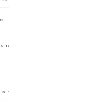
а. О
 03:13
 10:07