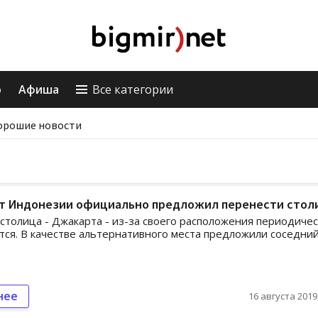
о
Афиша
Все категории
орошие новости
т Индонезии официально предложил перенести стол
толица - Джакарта - из-за своего расположения периодичес
тся. В качестве альтернативного места предложили соседни
нее
16 августа 2019,