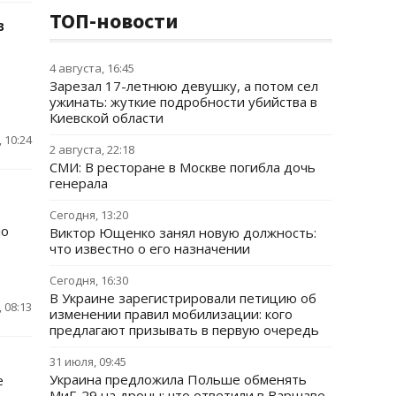
ТОП-новости
в
4 августа, 16:45
Зарезал 17-летнюю девушку, а потом сел
ужинать: жуткие подробности убийства в
Киевской области
 10:24
2 августа, 22:18
СМИ: В ресторане в Москве погибла дочь
генерала
Сегодня, 13:20
ло
Виктор Ющенко занял новую должность:
что известно о его назначении
Сегодня, 16:30
В Украине зарегистрировали петицию об
 08:13
изменении правил мобилизации: кого
предлагают призывать в первую очередь
31 июля, 09:45
Украина предложила Польше обменять
е
МиГ-29 на дроны: что ответили в Варшаве