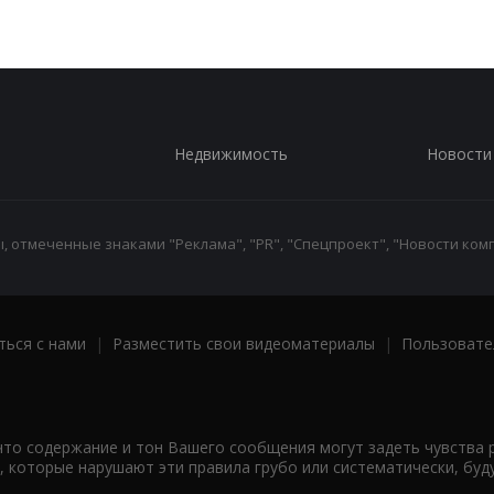
Недвижимость
Новости
 отмеченные знаками "Реклама", "PR", "Спецпроект", "Новости комп
ться с нами
|
Разместить свои видеоматериалы
|
Пользовате
что содержание и тон Вашего сообщения могут задеть чувства 
 которые нарушают эти правила грубо или систематически, буд