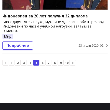
Индонезиец за 20 лет получил 32 диплома
Благодаря тяге к науке, мужчине удалось побить рекорд
Индонезии по часам учебной нагрузки, взятым за
семестр.
Мир
Подробнее
23 июля 2020, 05:10
«
1
2
3
4
5
6
7
8
9
10
»