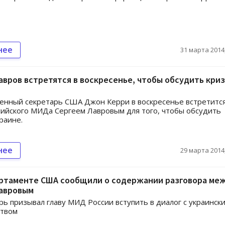
нее
31 марта 2014,
авров встретятся в воскресенье, чтобы обсудить криз
енный секретарь США Джон Керри в воскресенье встретится
сийского МИДа Сергеем Лавровым для того, чтобы обсудить
раине.
нее
29 марта 2014,
артаменте США сообщили о содержании разговора ме
Лавровым
рь призывал главу МИД России вступить в диалог с украинск
ством