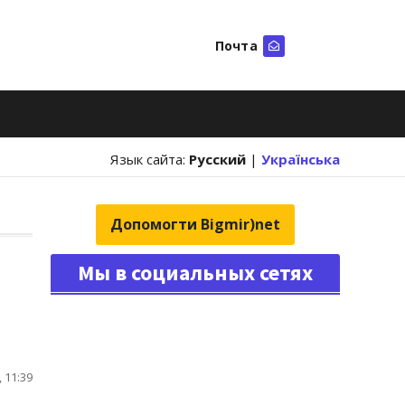
Почта
Искать
Язык сайта:
Русский
|
Українська
Допомогти Bigmir)net
Мы в социальных сетях
 11:39