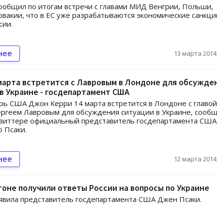
ообщил по итогам встречи с главами МИД Венгрии, Польши,
овакии, что в ЕС уже разрабатываются экономические санкци
сии.
нее
13 марта 2014,
марта встретится с Лавровым в Лондоне для обсужде
в Украине - госдепартамент США
рь США Джон Керри 14 марта встретится в Лондоне с главой
ргеем Лавровым для обсуждения ситуации в Украине, сооб
Твиттере официальный представитель госдепартамента США
 Псаки.
нее
12 марта 2014,
оне получили ответы России на вопросы по Украине
явила представитель госдепартамента США Джен Псаки.