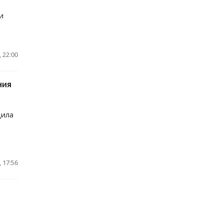
и
 22:00
ния
щила
 17:56