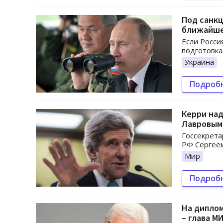
Под санкц
ближайшег
Если Росси
подготовка
Украина
Подроб
Керри над
Лавровым
Госсекрета
РФ Сергеем
Мир
Подроб
На дипло
– глава М