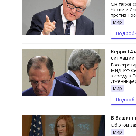
Он также с
Чехии и Сл
против Рос
Мир
Подроб
Керри 14 
ситуации 
Госсекрета
МИД РФ Се
в среду в 
Дженнифер
Мир
Подроб
В Вашингт
Об этом за
Мир