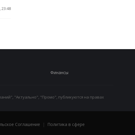
 23:48
Финансы
аний", "Актуально", "Промо", публикуются на правах
льское Соглашение
|
Политика в сфере