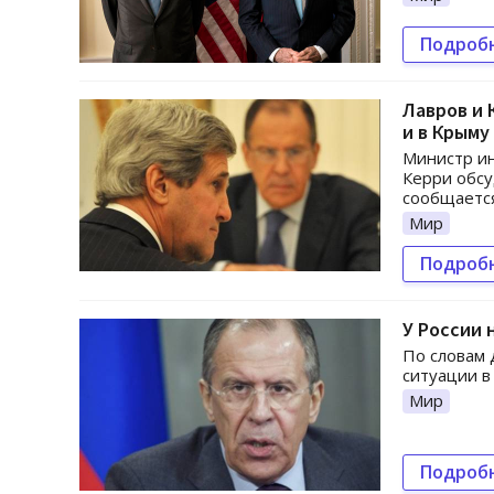
Подроб
Лавров и 
и в Крыму
Министр и
Керри обсу
сообщается
Мир
Подроб
У России 
По словам 
ситуации в
Мир
Подроб