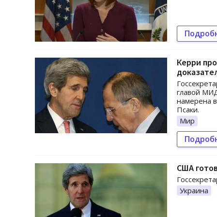
Подроб
Керри про
доказател
Госсекрета
главой МИД
намерена в
Псаки.
Мир
Подроб
США готов
Госсекрета
Украина