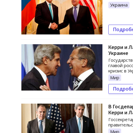
Украина
Подроб
Керри и Л
Украине
Государств
главой рос
кризис в Ук
Мир
Подроб
В Госдеп
Керри и 
Госсекрета
правитель
Мир