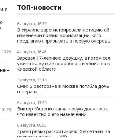
ТОП-новости
и и
по
6 августа, 16:30
о
В Украине зарегистрировали петицию об
изменении правил мобилизации: кого
предлагают призывать в первую очередь
 10:29
4 августа, 16:45
Зарезал 17-летнюю девушку, а потом сел
ужинать: жуткие подробности убийства в
Киевской области
не –
2 августа, 22:18
СМИ: В ресторане в Москве погибла дочь
генерала
6 августа, 13:20
Виктор Ющенко занял новую должность:
 01:23
что известно о его назначении
6 августа, 08:55
Трамп резко раскритиковал Хегсета из-за
нехватки ракет, — WP