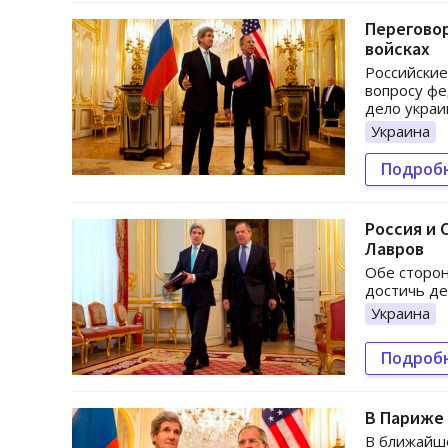
Переговор
войсках
Российские
вопросу фе
дело украи
Украина
Подроб
Россия и 
Лавров
Обе сторон
достичь де
Украина
Подроб
В Париже 
В ближайше