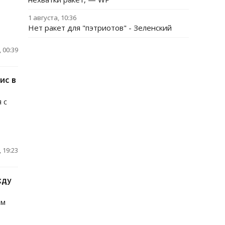
1 августа, 10:36
Нет ракет для "пэтриотов" - Зеленский
 00:39
ис в
 с
 19:23
жду
им