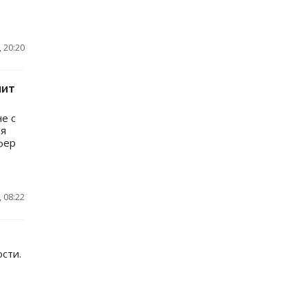
 20:20
чит
е с
ия
фер
 08:22
сти.