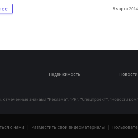
нее
8 марта 2014,
Недвижимость
Новости
 отмеченные знаками "Реклама", "PR", "Спецпроект", "Новости комп
ться с нами
|
Разместить свои видеоматериалы
|
Пользовате