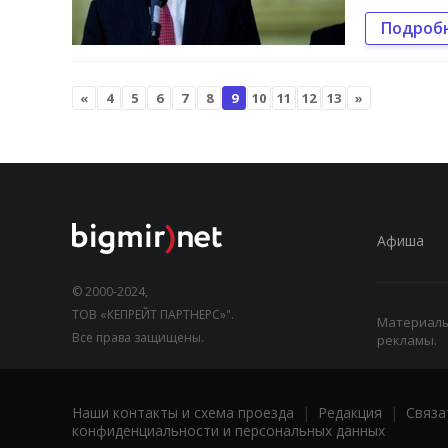
Подроб
«
4
5
6
7
8
9
10
11
12
13
»
Афиша
© 2000-2024,
ТОВ «КЕПРЕЙТ ПАРТНЕРС»".
Материалы,
Все права защищены.
рекламы.
Наши контакты и схема проезда
|
Редакция
|
Связа
конфиденциальности и персональных данных