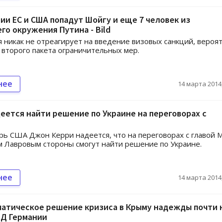
ии ЕС и США попадут Шойгу и еще 7 человек из
о окружения Путина - Bild
я никак не отреагирует на введение визовых санкций, вероя
 второго пакета ограничительных мер.
нее
14 марта 2014,
еется найти решение по Украине на переговорах с
рь США Джон Керри надеется, что на переговорах с главой
 Лавровым стороны смогут найти решение по Украине.
нее
14 марта 2014,
матическое решение кризиса в Крыму надежды почти 
ИД Германии