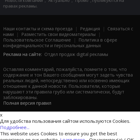
"Новости компаний", "Актуально", "Промо", публикуются на
правах рекламы.
Наши контакты и схема проезда
|
Редакция
|
Связаться с
нами
|
Разместить свои видеоматериалы
|
Пользовательское Соглашение
|
Политика в сфере
конфиденциальности и персональных данных
Реклама на сайте:
Отдел продаж digital рекламы
Оставляя комментарий, пожалуйста, помните о том, что
содержание и тон Вашего сообщения могут задеть чувства
реальных людей, непосредственно или косвенно имеющих
отношение к данной новости. Пользователи, которые
нарушают эти правила грубо или систематически, будут
заблокированы.
Полная версия правил
x
Для удобства пользования сайтом используются Cookies.
Подробнее...
This website uses Cookies to ensure you get the best
experience on our website.
Learn more...
Ознакомлен(а) / OK