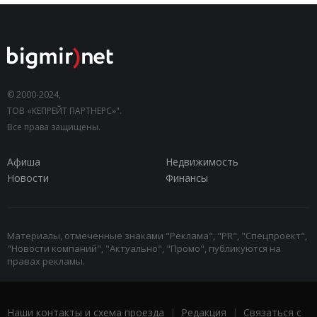
© 2000-2024,
ТОВ «КЕПРЕЙТ ПАРТНЕРС»".
Все права защищены.
Афиша
Недвижимость
Новости
Финансы
Материалы, отмеченные знаками "Реклама", "PR", "Спецпроект",
"Новости компаний", "Актуально", "Промо", публикуются на
правах рекламы.
Наши контакты и схема проезда
|
Редакция
|
Связаться с