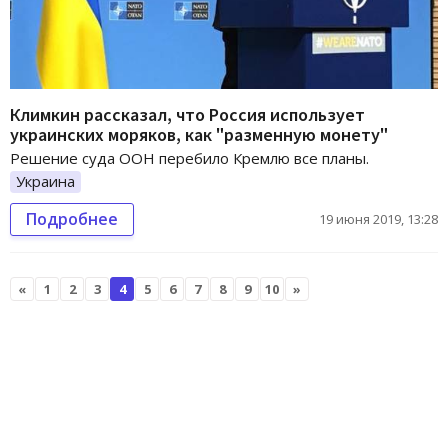
Климкин рассказал, что Россия использует
украинских моряков, как "разменную монету"
Решение суда ООН перебило Кремлю все планы.
Украина
Подробнее
19 июня 2019, 13:28
«
1
2
3
4
5
6
7
8
9
10
»