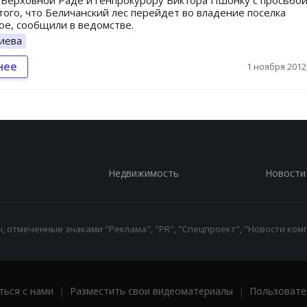
 Верховной Раде и генпрокурору Виктора Пшонку с просьбой
того, что Беличанский лес перейдет во владение поселка
е, сообщили в ведомстве.
иева
нее
1 ноября 2012,
Недвижимость
Новости
 отмеченные знаками "Реклама", "PR", "Спецпроект", "Новости комп
ться с нами
|
Разместить свои видеоматериалы
|
Пользовате