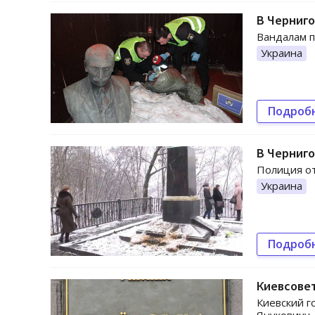
В Черниг
Вандалам п
Украина
Подроб
В Черниго
Полиция от
Украина
Подроб
Киевсовет
Киевский г