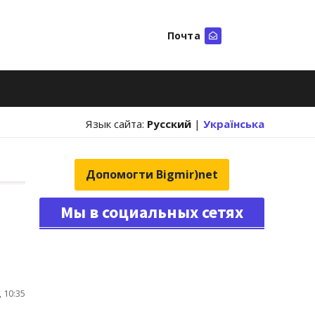
Почта
Искать
Язык сайта:
Русский
|
Українська
Допомогти Bigmir)net
Мы в социальных сетях
 10:35