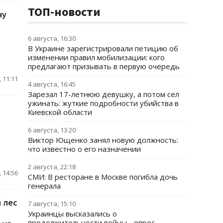
ТОП-новости
ну
6 августа, 16:30
В Украине зарегистрировали петицию об
изменении правил мобилизации: кого
предлагают призывать в первую очередь
 11:11
4 августа, 16:45
Зарезал 17-летнюю девушку, а потом сел
ужинать: жуткие подробности убийства в
Киевской области
6 августа, 13:20
Виктор Ющенко занял новую должность:
что известно о его назначении
2 августа, 22:18
 14:56
СМИ: В ресторане в Москве погибла дочь
генерала
 лес
7 августа, 15:10
Украинцы высказались о
продолжительности войны - опрос