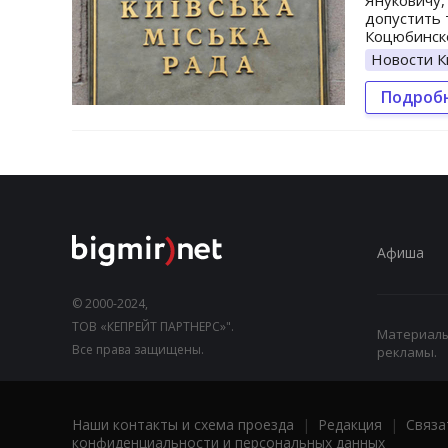
Януковичу,
допустить 
Коцюбинско
Новости К
Подроб
Афиша
© 2000-2024,
ТОВ «КЕПРЕЙТ ПАРТНЕРС»".
Материалы,
Все права защищены.
рекламы.
Наши контакты и схема проезда
|
Редакция
|
Связа
конфиденциальности и персональных данных