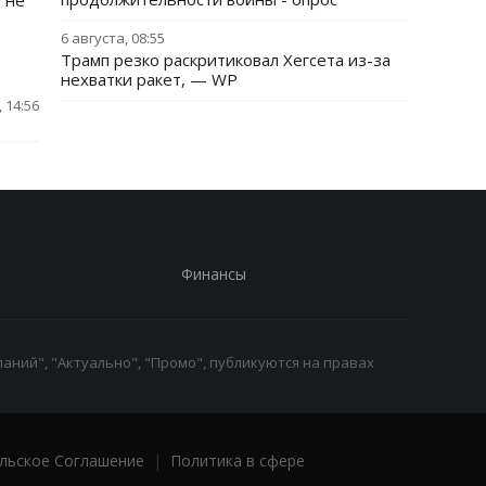
 не
6 августа, 08:55
Трамп резко раскритиковал Хегсета из-за
нехватки ракет, — WP
 14:56
Финансы
аний", "Актуально", "Промо", публикуются на правах
льское Соглашение
|
Политика в сфере