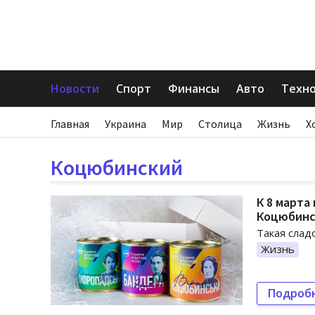
Новости
Спорт
Финансы
Авто
Техн
Главная
Украина
Мир
Столица
Жизнь
Х
Коцюбинский
К 8 марта
Коцюбинс
Такая слад
Жизнь
Подроб