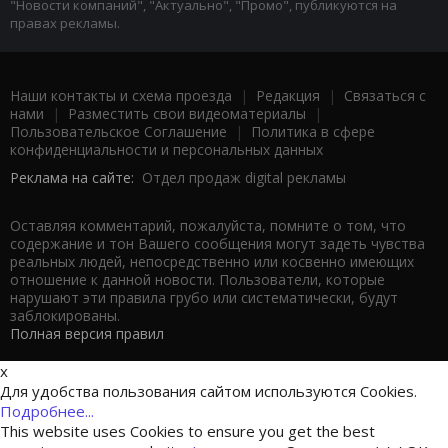
"Новости компаний", "Актуально", "Промо", публикуются на
правах рекламы.
Наши контакты и схема проезда
|
Редакция
|
Связаться с
нами
|
Разместить свои видеоматериалы
|
Пользовательское Соглашение
|
Политика в сфере
конфиденциальности и персональных данных
Реклама на сайте:
Отдел продаж digital рекламы
Оставляя комментарий, пожалуйста, помните о том, что
содержание и тон Вашего сообщения могут задеть чувства
реальных людей, непосредственно или косвенно имеющих
отношение к данной новости. Пользователи, которые
нарушают эти правила грубо или систематически, будут
заблокированы.
Полная версия правил
x
Для удобства пользования сайтом используются Cookies.
Подробнее...
This website uses Cookies to ensure you get the best