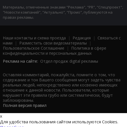
Материалы, отмеченные знаками "Реклама", "PR", "Спецпроект",
"Новости компаний", "Актуально", "Промо", публикуются на
правах рекламы.
Наши контакты и схема проезда
|
Редакция
|
Связаться с
нами
|
Разместить свои видеоматериалы
|
Пользовательское Соглашение
|
Политика в сфере
конфиденциальности и персональных данных
Реклама на сайте:
Отдел продаж digital рекламы
Оставляя комментарий, пожалуйста, помните о том, что
содержание и тон Вашего сообщения могут задеть чувства
реальных людей, непосредственно или косвенно имеющих
отношение к данной новости. Пользователи, которые
нарушают эти правила грубо или систематически, будут
заблокированы.
Полная версия правил
x
Для удобства пользования сайтом используются Cookies.