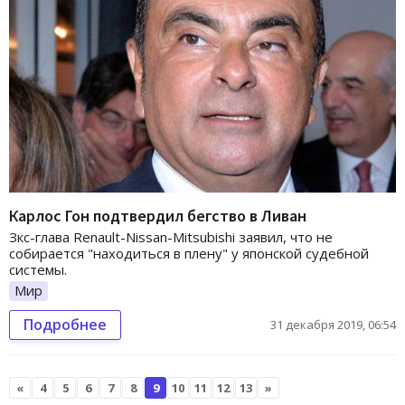
Карлос Гон подтвердил бегство в Ливан
Зкс-глава Renault-Nissan-Mitsubishi заявил, что не
собирается "находиться в плену" у японской судебной
системы.
Мир
Подробнее
31 декабря 2019, 06:54
«
4
5
6
7
8
9
10
11
12
13
»