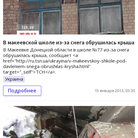
В макеевской школе из-за снега обрушилась крыша
В Макеевке Донецкой области в школе №77 из-за снега
обрушилась крыша, сообщает <a
href="http://ru.tsn.ua/ukrayina/v-makeevskoy-shkole-pod-
davleniem-snega-obrushilas-krysha.html"
target="_self">ТСН</a>.
Украина
Подробнее
15 января 2013, 03:30