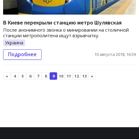
В Киеве перекрыли станцию метро Шулявская
После анонимного звонка о минировании на столичной
станции метрополитена ищут взрывчатку.
Украина
Подробнее
10 августа 2018, 16:59
«
4
5
6
7
8
9
10
11
12
13
»