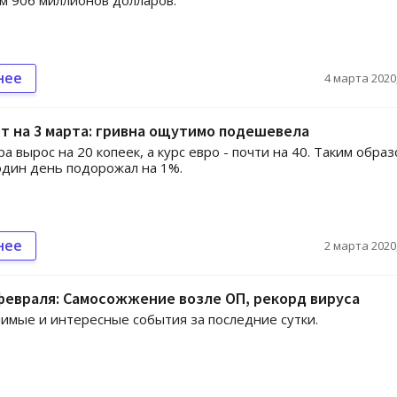
 906 миллионов долларов.
нее
4 марта 2020,
т на 3 марта: гривна ощутимо подешевела
а вырос на 20 копеек, а курс евро - почти на 40. Таким обра
один день подорожал на 1%.
нее
2 марта 2020,
февраля: Самосожжение возле ОП, рекорд вируса
имые и интересные события за последние сутки.