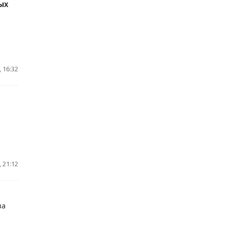
ых
 16:32
 21:12
за