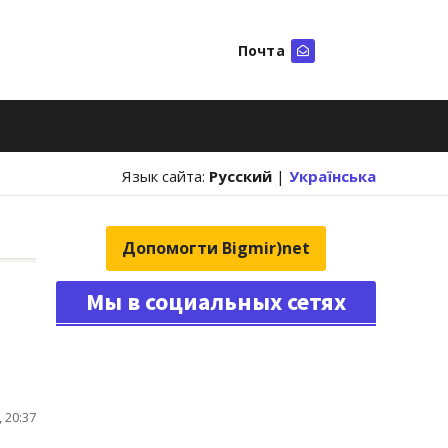
Почта
Искать
Язык сайта:
Русский
|
Українська
Допомогти Bigmir)net
Мы в социальных сетях
 20:37