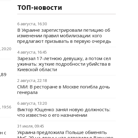
ТОП-новости
6 августа, 16:30
В Украине зарегистрировали петицию об
изменении правил мобилизации: кого
предлагают призывать в первую очередь
 20:20
4 августа, 16:45
Зарезал 17-летнюю девушку, а потом сел
ужинать: жуткие подробности убийства в
Киевской области
,89
2 августа, 22:18
СМИ: В ресторане в Москве погибла дочь
генерала
6 августа, 13:20
 19:56
Виктор Ющенко занял новую должность:
что известно о его назначении
31 июля, 09:45
Украина предложила Польше обменять
н с
МиГ-29 на дроны: что ответили в Варшаве