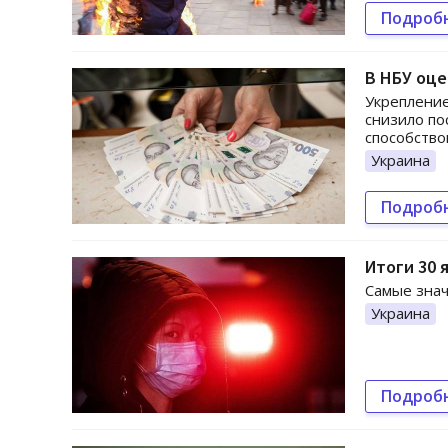
Подроб
В НБУ оце
Укрепление
снизило по
способство
Украина
Подроб
Итоги 30 
Самые знач
Украина
Подроб