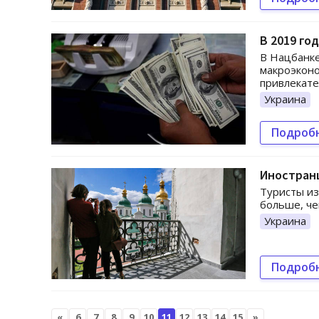
В 2019 го
В Нацбанке
макроэкон
привлекате
Украина
Подроб
Иностран
Туристы из
больше, че
Украина
Подроб
«
6
7
8
9
10
11
12
13
14
15
»