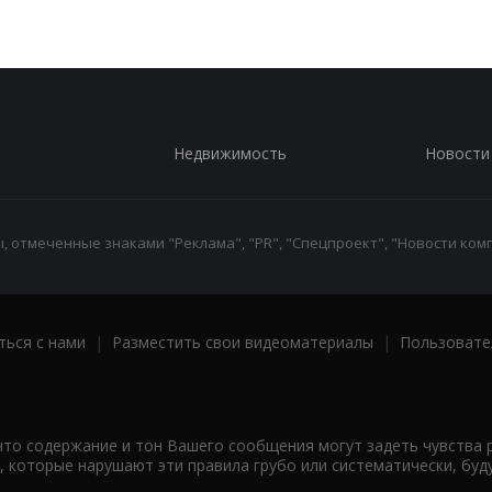
Недвижимость
Новости
 отмеченные знаками "Реклама", "PR", "Спецпроект", "Новости комп
ться с нами
|
Разместить свои видеоматериалы
|
Пользовате
что содержание и тон Вашего сообщения могут задеть чувства 
 которые нарушают эти правила грубо или систематически, буд