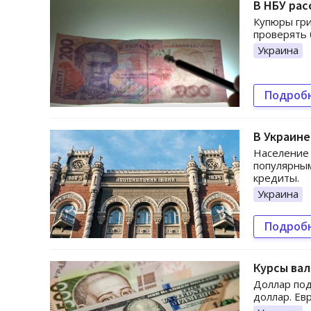
В НБУ рас
Купюры гри
проверять 
Украина
Подроб
В Украине
Население 
популярным
кредиты.
Украина
Подроб
Курсы вал
Доллар под
доллар. Ев