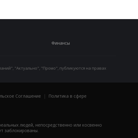
Финансы
аний", "Актуально", "Промо", публикуются на правах
льское Соглашение
|
Политика в сфере
реальных людей, непосредственно или косвенно
ут заблокированы.