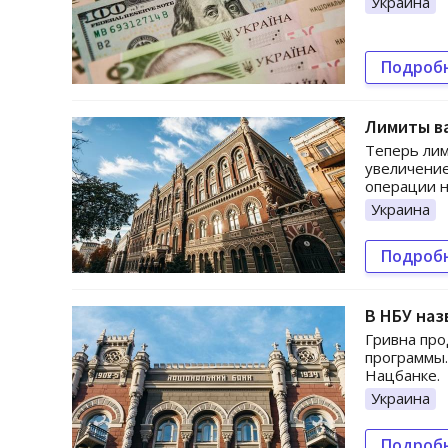
Украина
Подроб
Лимиты в
Теперь лим
увеличени
операции н
Украина
Подроб
В НБУ наз
Гривна про
программы.
Нацбанке.
Украина
Подроб