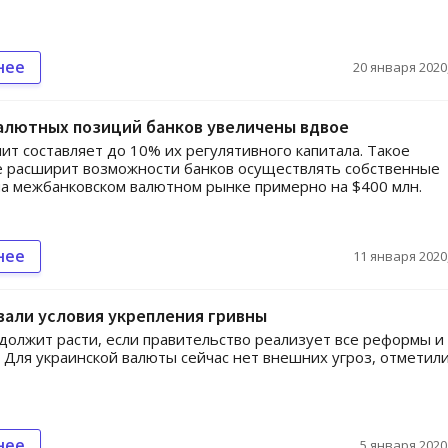
нее
20 января 2020,
алютных позиций банков увеличены вдвое
ит составляет до 10% их регулятивного капитала. Такое
е расширит возможности банков осуществлять собственные
а межбанковском валютном рынке примерно на $400 млн.
нее
11 января 2020,
вали условия укрепления гривны
должит расти, если правительство реализует все реформы и
 Для украинской валюты сейчас нет внешних угроз, отметили
нее
5 января 2020,