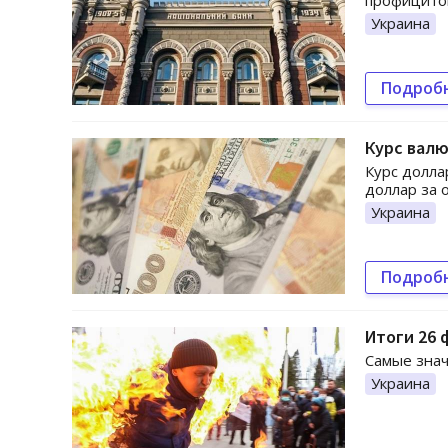
профицитом
Украина
Подроб
Курс валю
Курс доллар
доллар за 
Украина
Подроб
Итоги 26 
Самые знач
Украина