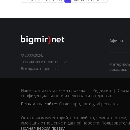
Афиша
© 2000-2024,
ТОВ «КЕПРЕЙТ ПАРТНЕРС»".
Материалы,
Все права защищены.
рекламы.
Наши контакты и схема проезда
|
Редакция
|
Связа
конфиденциальности и персональных данных
Реклама на сайте:
Отдел продаж digital рекламы
Оставляя комментарий, пожалуйста, помните о том, 
имеющих отношение к данной новости. Пользователи,
Полная версия правил