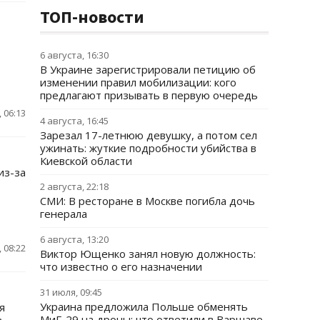
ТОП-новости
6 августа, 16:30
В Украине зарегистрировали петицию об
изменении правил мобилизации: кого
предлагают призывать в первую очередь
 06:13
4 августа, 16:45
Зарезал 17-летнюю девушку, а потом сел
ужинать: жуткие подробности убийства в
Киевской области
из-за
2 августа, 22:18
СМИ: В ресторане в Москве погибла дочь
генерала
6 августа, 13:20
 08:22
Виктор Ющенко занял новую должность:
что известно о его назначении
31 июля, 09:45
Украина предложила Польше обменять
я
МиГ-29 на дроны: что ответили в Варшаве