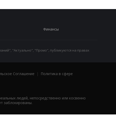
Финансы
аний", "Актуально", "Промо", публикуются на правах
льское Соглашение
|
Политика в сфере
реальных людей, непосредственно или косвенно
ут заблокированы.