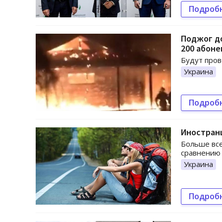
Подроб
Поджог до
200 абоне
Будут про
Украина
Подроб
Иностранц
Больше все
сравнению 
Украина
Подроб