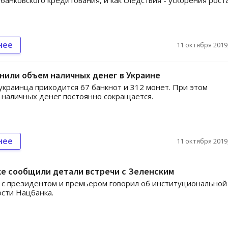
банковского кредитования, и как следствия - ускорения рост
нее
11 октября 2019,
нили объем наличных денег в Украине
украинца приходится 67 банкнот и 312 монет. При этом
 наличных денег постоянно сокращается.
нее
11 октября 2019,
ке сообщили детали встречи с Зеленским
 с президентом и премьером говорил об институциональной
сти Нацбанка.