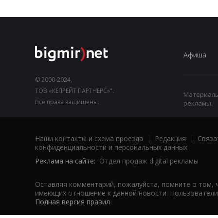
Афиша
© 2000-2024,
ТОВ «КЕПРЕЙТ ПАРТНЕРС»".
Материалы,
Все права защищены.
рекламы.
Наши контакты и схема проезда
|
Редакция
|
Связа
конфиденциальности и персональных данных
Реклама на сайте:
Отдел продаж digital рекламы
Оставляя комментарий, пожалуйста, помните о том, 
имеющих отношение к данной новости. Пользователи,
Полная версия правил