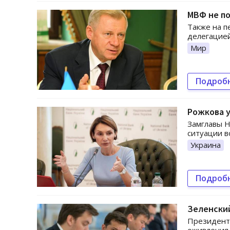
МВФ не по
Также на п
делегацией
Мир
Подроб
Рожкова у
Замглавы Н
ситуации в
Украина
Подроб
Зеленски
Президент