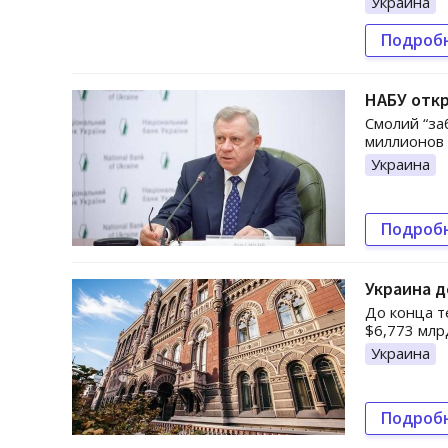
Украина
Подроб
НАБУ откр
Смолий “за
миллионов 
Украина
Подроб
Украина д
До конца т
$6,773 млр
Украина
Подроб