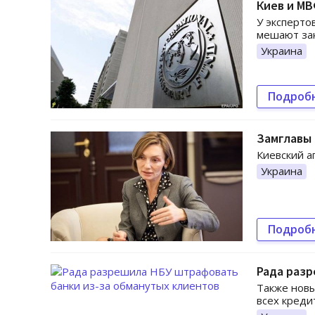
Киев и МВ
У эксперто
мешают зак
Украина
Подроб
Замглавы 
Киевский 
Украина
Подроб
Рада разр
Также новы
всех кред