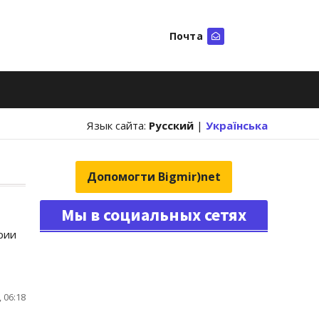
Почта
Искать
Язык сайта:
Русский
|
Українська
Допомогти Bigmir)net
Мы в социальных сетях
рии
 06:18