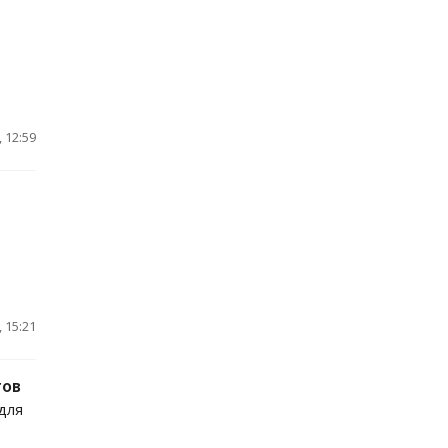
 12:59
 15:21
тов
для