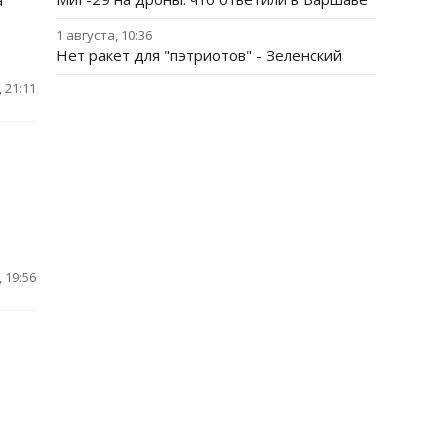
а
1 августа, 10:36
Нет ракет для "пэтриотов" - Зеленский
 21:11
 19:56