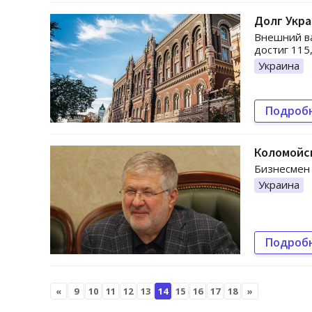
Долг Укра
Внешний ва
достиг 115
Украина
Подроб
Коломойск
Бизнесмен 
Украина
Подроб
«
9
10
11
12
13
14
15
16
17
18
»