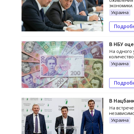
оживления 
экономики.
Украина
Подроб
В НБУ оце
На одного 
количество
Украина
Подроб
В Нацбан
На встрече
независимо
Украина