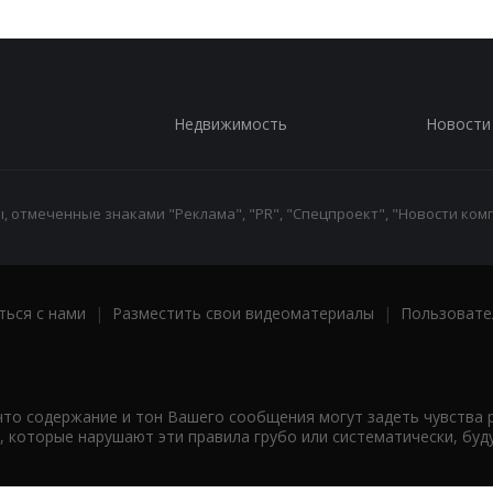
Недвижимость
Новости
 отмеченные знаками "Реклама", "PR", "Спецпроект", "Новости комп
ться с нами
|
Разместить свои видеоматериалы
|
Пользовате
что содержание и тон Вашего сообщения могут задеть чувства 
 которые нарушают эти правила грубо или систематически, буд