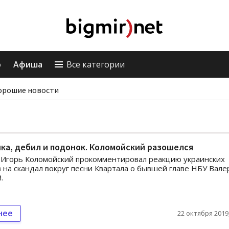
о
Афиша
Все категории
орошие новости
а, дебил и подонок. Коломойский разошелся
 Игорь Коломойский прокомментировал реакцию украинских
 на скандал вокруг песни Квартала о бывшей главе НБУ Вале
.
нее
22 октября 2019,