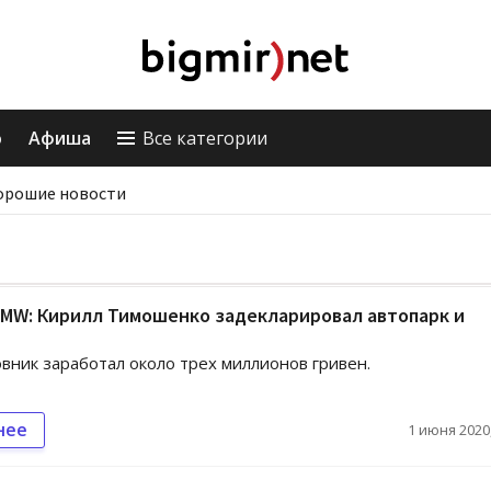
о
Афиша
Все категории
орошие новости
BMW: Кирилл Тимошенко задекларировал автопарк и
овник заработал около трех миллионов гривен.
нее
1 июня 2020,