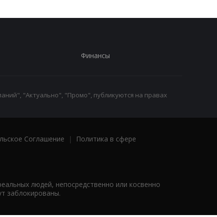
Финансы
аний", "Актуально", "Промо", публикуются на правах
льское Соглашение
|
Политика в сфере
реальных людей, непосредственно или косвенно
ут заблокированы.