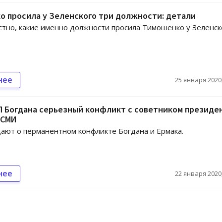
 просила у Зеленского три должности: детали
стно, какие именно должности просила Тимошенко у Зеленск
нее
25 января 2020,
П Богдана серьезный конфликт с советником президе
 СМИ
ют о перманентном конфликте Богдана и Ермака.
нее
22 января 2020,