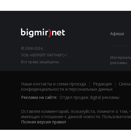
Афиша
© 2000-2024,
ТОВ «КЕПРЕЙТ ПАРТНЕРС»".
Материалы,
Все права защищены.
рекламы.
Наши контакты и схема проезда
|
Редакция
|
Связа
конфиденциальности и персональных данных
Реклама на сайте:
Отдел продаж digital рекламы
Оставляя комментарий, пожалуйста, помните о том, 
имеющих отношение к данной новости. Пользователи,
Полная версия правил