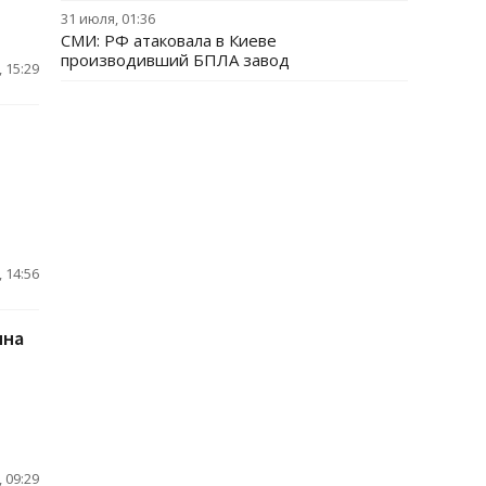
31 июля, 01:36
СМИ: РФ атаковала в Киеве
производивший БПЛА завод
 15:29
 14:56
ина
 09:29