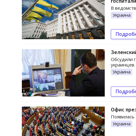
госпитал
В ведомств
Украина
Подроб
Зеленский
Обсудили г
украинцев.
Украина
Подроб
Офис през
Появилась
Украина