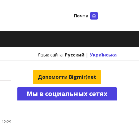
Почта
Искать
Язык сайта:
Русский
|
Українська
Допомогти Bigmir)net
Мы в социальных сетях
 12:29