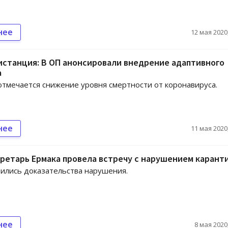
нее
12 мая 2020,
истанция: В ОП анонсировали внедрение адаптивного
а
отмечается снижение уровня смертности от коронавируса.
нее
11 мая 2020,
ретарь Ермака провела встречу с нарушением карант
вились доказательства нарушения.
нее
8 мая 2020,