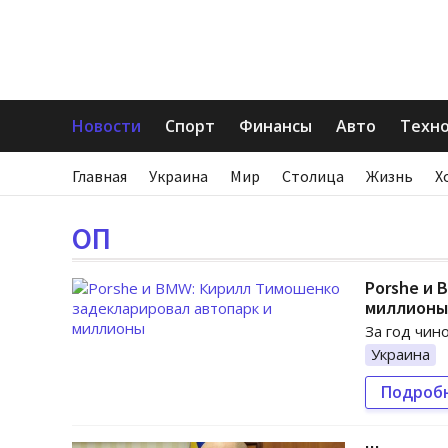
Новости
Спорт
Финансы
Авто
Техн
Главная
Украина
Мир
Столица
Жизнь
Х
ОП
Porshe и 
миллионы
За год чин
Украина
Подроб