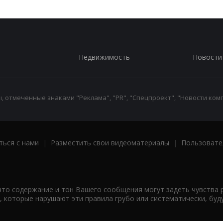
Недвижимость
Новости
 отмеченные знаками "Реклама", "PR", "Спецпроект", "Новости комп
ться с нами
|
Разместить свои видеоматериалы
|
Пользовате
что содержание и тон Вашего сообщения могут задеть чувства 
 которые нарушают эти правила грубо или систематически, буд