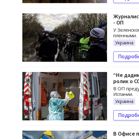
Журналист
- ОП
У Зеленско
пленными.
Украина
Подроб
“Не дадим
ролик о C
В ОП преду
Испании.
Украина
Подроб
В Офисе 