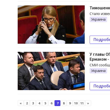
Тимошенко
Стало изве
Украина
Подроб
У главы О
Ермаком -
СМИ сообща
Украина
Подроб
«
2
3
4
5
6
7
8
9
10
11
»