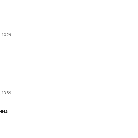
 10:29
 13:59
ина