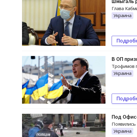
Шмыгаль р
Глава Кабм
Украина
Подроб
В ОП приз
Трофимов п
Украина
Подроб
Под Офис
Появились 
Украина