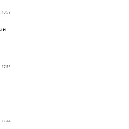
 10:59
ы и
 17:56
 11:44