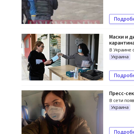
Подроб
Маски и д
карантин
В Украине 
Украина
Подроб
Пресс-сек
В сети поя
Украина
Подроб