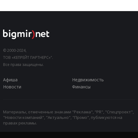
© 2000-2024,
ТОВ «КЕПРЕЙТ ПАРТНЕРС»".
Все права защищены.
Афиша
Недвижимость
Новости
Финансы
Материалы, отмеченные знаками "Реклама", "PR", "Спецпроект",
"Новости компаний", "Актуально", "Промо", публикуются на
правах рекламы.